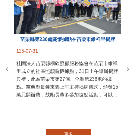
苗栗縣第236處關懷據點在苗栗市維祥里揭牌
11
115-07-31
國
社團法人苗栗縣桐欣照顧服務協會在苗栗市維祥
苗
里成立的社區照顧關懷據點，31日上午舉辦揭牌
署
典禮，此為苗栗市第27個、全縣第236處的據
作
點。苗栗縣長鍾東錦上午主持揭牌儀式，頒發15
縣
萬元開辦費，鼓勵長輩多參加據點活動，可以更
手
加健康、長壽。 坐落於苗栗市維祥里光華街89
號的社區照顧關懷據點，今 ...
更多