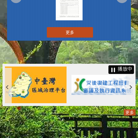
更多
播放中
更多