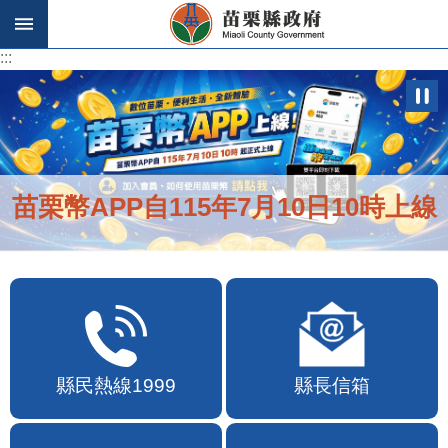
跳到主要內容區塊
:::
:::
苗栗幣APP自115年7月10日10時上線
縣民熱線1999
縣長信箱