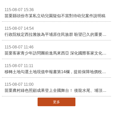
115-08-07 15:36
苗栗縣頭份市某私立幼兒園疑似不當對待幼兒案件說明稿
115-08-07 14:54
行政院核定西拉雅族為平埔原住民族群 盼望已久的重要時刻到來！8月13日起受理民族成員名冊登記
115-08-07 11:46
苗栗客家青少年訪問團前進馬來西亞 深化國際客家文化交流
115-08-07 11:11
移轉土地勾選土地現值申報書第14欄，提前保障地價稅節稅權益
115-08-07 11:00
苗栗農村綠色照顧成果登上全國舞台！ 後龍水尾、埔頂社區前進2026高齡健康產業博覽會
更多