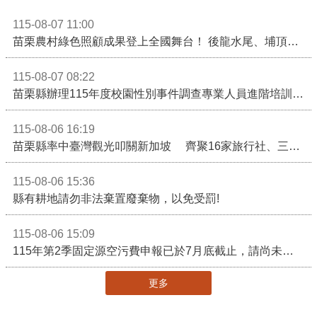
115-08-07 11:00
苗栗農村綠色照顧成果登上全國舞台！ 後龍水尾、埔頂社區前進2026高齡健康產業博覽會
115-08-07 08:22
苗栗縣辦理115年度校園性別事件調查專業人員進階培訓 深化調查實務能力 持續打造安全友善校園
115-08-06 16:19
苗栗縣率中臺灣觀光叩關新加坡 齊聚16家旅行社、三大航空 NATAS旅展開賣主題遊程
115-08-06 15:36
縣有耕地請勿非法棄置廢棄物，以免受罰!
115-08-06 15:09
115年第2季固定源空污費申報已於7月底截止，請尚未申報公私場所儘速完成申繳，以免面臨滯納金及罰鍰!
更多