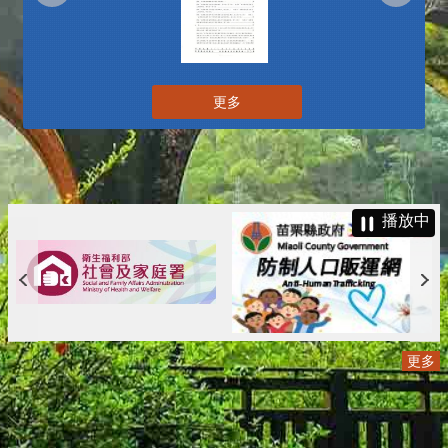
更多
播放中
更多