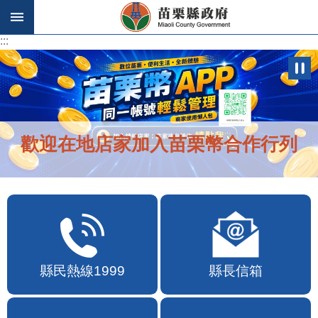
跳到主要內容區塊
:::
:::
歡迎在地店家加入苗栗幣合作行列
縣民熱線1999
縣長信箱