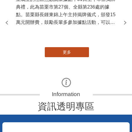
典禮，此為苗栗市第27個、全縣第236處的據
署
點。苗栗縣長鍾東錦上午主持揭牌儀式，頒發15
作
萬元開辦費，鼓勵長輩多參加據點活動，可以更
縣
加健康、長壽。 坐落於苗栗市維祥里光華街89
手
號的社區照顧關懷據點，今 ...
更多
資訊透明專區