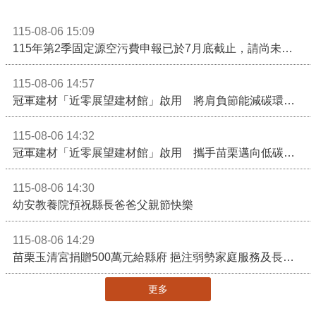
115-08-06 15:09
115年第2季固定源空污費申報已於7月底截止，請尚未申報公私場所儘速完成申繳，以免面臨滯納金及罰鍰!
115-08-06 14:57
冠軍建材「近零展望建材館」啟用 將肩負節能減碳環境教育重任
115-08-06 14:32
冠軍建材「近零展望建材館」啟用 攜手苗栗邁向低碳建築新未來
115-08-06 14:30
幼安教養院預祝縣長爸爸父親節快樂
115-08-06 14:29
苗栗玉清宮捐贈500萬元給縣府 挹注弱勢家庭服務及長照醫療資源
更多