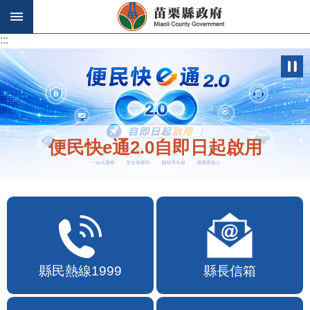
跳到主要內容區塊
:::
:::
便民快e通2.0自即日起啟用
縣民熱線1999
縣長信箱