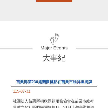
大事紀
苗栗縣第236處關懷據點在苗栗市維祥里揭牌
115-07-31
11
社團法人苗栗縣桐欣照顧服務協會在苗栗市維祥
國
里成立的社區照顧關懷據點，31日上午舉辦揭牌
苗