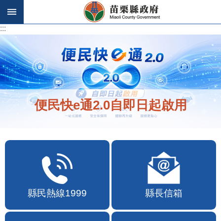
跳到主要內容區塊
:::
:::
便民快e通2.0自即日起啟用
縣民熱線1999
縣長信箱