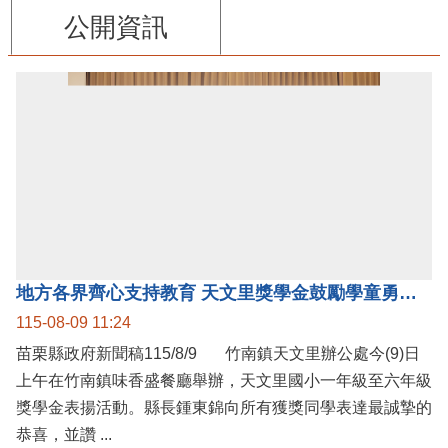
公開資訊
地方各界齊心支持教育 天文里獎學金鼓勵學童勇敢追夢
115-08-09 11:24
苗栗縣政府新聞稿115/8/9 竹南鎮天文里辦公處今(9)日
上午在竹南鎮味香盛餐廳舉辦，天文里國小一年級至六年級
獎學金表揚活動。縣長鍾東錦向所有獲獎同學表達最誠摯的
恭喜，並讚 ...