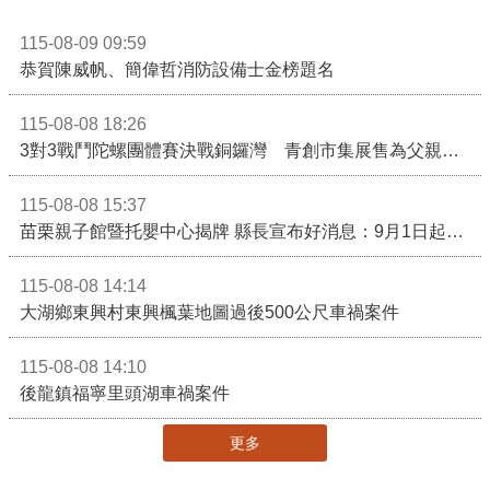
115-08-09 09:59
恭賀陳威帆、簡偉哲消防設備士金榜題名
115-08-08 18:26
3對3戰鬥陀螺團體賽決戰銅鑼灣 青創市集展售為父親節增添繽紛
115-08-08 15:37
苗栗親子館暨托嬰中心揭牌 縣長宣布好消息：9月1日起調降臨時托嬰費用
115-08-08 14:14
大湖鄉東興村東興楓葉地圖過後500公尺車禍案件
115-08-08 14:10
後龍鎮福寧里頭湖車禍案件
更多