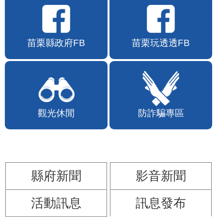
苗栗縣政府FB
苗栗玩透透FB
觀光休閒
防詐騙專區
縣府新聞
影音新聞
活動訊息
訊息發布