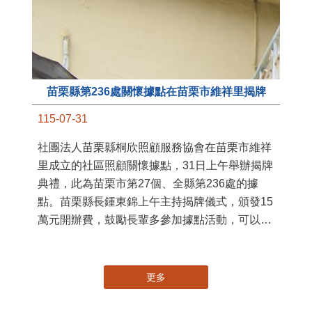
苗栗縣第236處關懷據點在苗栗市維祥里揭牌
11
115-07-31
國
社團法人苗栗縣桐欣照顧服務協會在苗栗市維祥
苗
里成立的社區照顧關懷據點，31日上午舉辦揭牌
署
典禮，此為苗栗市第27個、全縣第236處的據
作
點。苗栗縣長鍾東錦上午主持揭牌儀式，頒發15
縣
萬元開辦費，鼓勵長輩多參加據點活動，可以更
手
加健康、長壽。 坐落於苗栗市維祥里光華街89
號的社區照顧關懷據點，今 ...