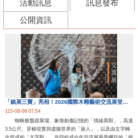
活動訊息
訊息發布
公開資訊
「鎮展三寶」亮相！2026國際木雕藝術交流展登場 國際木雕競賽得獎入圍名單同步揭曉
115-08-06 07:54
蜘蛛般盤踞展場、象徵創傷記憶的「情緒異獸」，高達
3.5公尺、穿梭現實與虛擬世界的「旅人」，以及由文字轉
化而成的「文字獸」，共同組成今年交流展最受矚目的「鎮