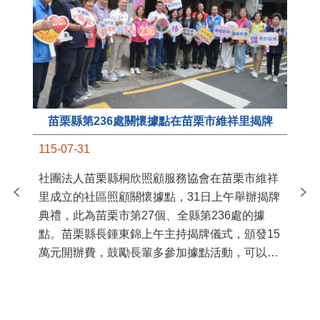
苗栗縣第236處關懷據點在苗栗市維祥里揭牌
11
115-07-31
國
社團法人苗栗縣桐欣照顧服務協會在苗栗市維祥
苗
里成立的社區照顧關懷據點，31日上午舉辦揭牌
署
典禮，此為苗栗市第27個、全縣第236處的據
作
點。苗栗縣長鍾東錦上午主持揭牌儀式，頒發15
縣
萬元開辦費，鼓勵長輩多參加據點活動，可以更
手
加健康、長壽。 坐落於苗栗市維祥里光華街89
號的社區照顧關懷據點，今 ...