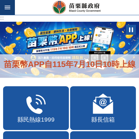
跳到主要內容區塊
:::
:::
苗栗幣APP自115年7月10日10時上線
縣民熱線1999
縣長信箱