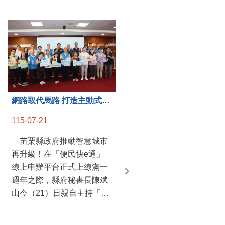
第235處關懷據點揭牌運作 縣長宣布共餐補助將加碼到1萬元
網路取代馬路 打造主動式數位便民服務 苗栗便民快e通 2.0智慧升級啟用
115-07-20
115-07-21
苗栗縣政府攜手牧田家庭
苗栗縣政府推動智慧城市
關懷協會，在頭屋鄉設立的
再升級！在「便民快e通」
社區照顧關懷據點20日揭牌
線上申辦平台正式上線滿一
運作，這是鄉內第6個、全
週年之際，縣府秘書長陳斌
縣第235處的據點；縣長鍾
山今（21）日親自主持「便
東錦在主持揭牌儀式推進據
民快e通 2.0 啟用記者會」，
點總數的同時，也宣布年底
宣布系統全面升級。數位發