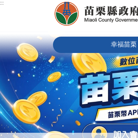
:::
跳到主要內容區塊
:::
幸福苗栗