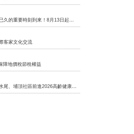
行政院核定西拉雅族為平埔原住民族群 盼望已久的重要時刻到來！8月13日起受理民族成員名冊登記
際客家文化交流
保障地價稅節稅權益
苗栗農村綠色照顧成果登上全國舞台！ 後龍水尾、埔頂社區前進2026高齡健康產業博覽會