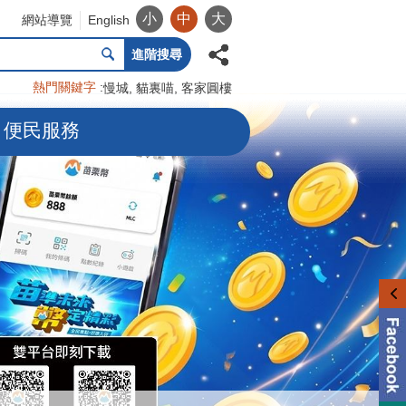
小
中
大
網站導覽
English
進階搜尋
熱門關鍵字
慢城
貓裏喵
客家圓樓
便民服務