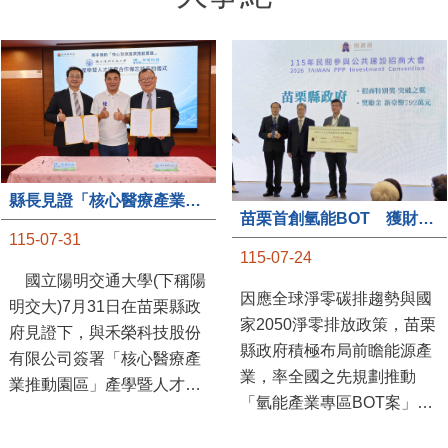
縣長見證「核心醫療產業推動園區」產學合作簽約儀式
苗栗首創氫能BOT 獲財政部「突破之翼」肯定
115-07-31
115-07-24
國立陽明交通大學(下稱陽
因應全球淨零碳排趨勢與國
明交大)7月31日在苗栗縣政
家2050淨零排放政策，苗栗
府見證下，與禾榮科技股份
縣政府積極布局前瞻能源產
有限公司簽署「核心醫療產
業，率全國之先規劃推動
業推動園區」產學暨人才培
「氫能產業專區BOT案」，
育合作備忘錄，為苗栗產業
透過促進民間參與公共建設
升級注入新動能，會中，縣