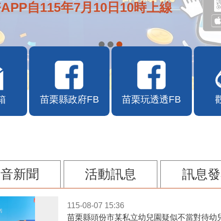
APP自115年7月10日10時上線
箱
苗栗縣政府FB
苗栗玩透透FB
影音新聞
活動訊息
訊息發
115-08-07 15:36
苗栗縣頭份市某私立幼兒園疑似不當對待幼