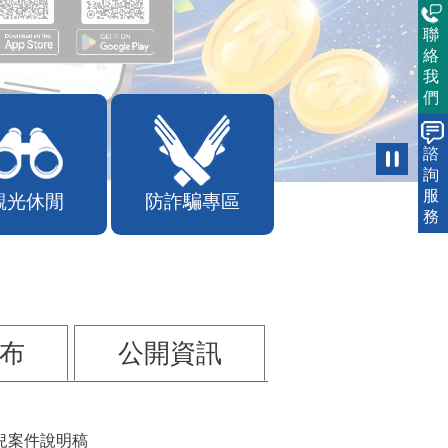
聯
絡
我
們
諮
詢
服
觀光休閒
防詐騙專區
務
布
公開資訊
兒案件說明稿