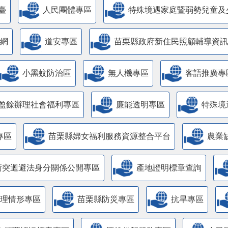
臺
人民團體專區
特殊境遇家庭暨弱勢兒童及
網
道安專區
苗栗縣政府新住民照顧輔導資訊
小黑蚊防治區
無人機專區
客語推廣專
盈餘辦理社會福利專區
廉能透明專區
特殊境
專區
苗栗縣婦女福利服務資源整合平台
農業
衝突迴避法身分關係公開專區
產地證明標章查詢
管理情形專區
苗栗縣防災專區
抗旱專區