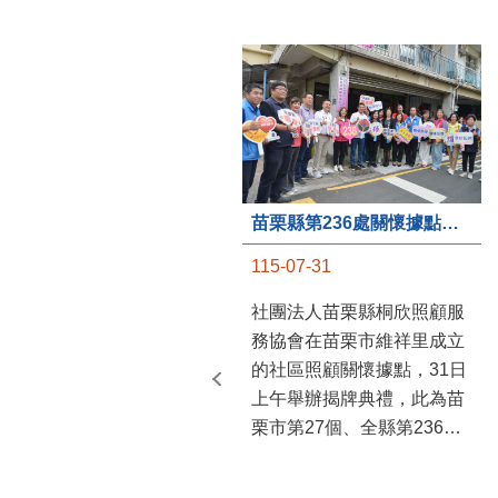
苗栗縣第236處關懷據點在苗栗市維祥里揭牌
115-07-31
社團法人苗栗縣桐欣照顧服
務協會在苗栗市維祥里成立
的社區照顧關懷據點，31日
上午舉辦揭牌典禮，此為苗
栗市第27個、全縣第236處
的據點。苗栗縣長鍾東錦上
午主持揭牌儀式，頒發15萬