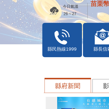
苗栗幣
今日氣溫
26 ~ 27
縣民熱線1999
縣長信
縣府新聞