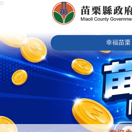
:::
跳到主要內容區塊
:::
幸福苗栗