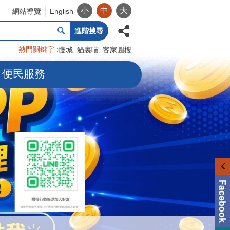
小
中
大
網站導覽
English
進階搜尋
熱門關鍵字
慢城
貓裏喵
客家圓樓
便民服務