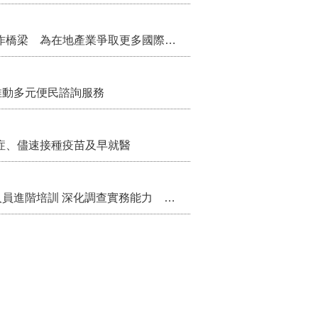
把握國際交流契機 苗栗縣政府搭建海外合作橋梁 為在地產業爭取更多國際市場機會
推動多元便民諮詢服務
症、儘速接種疫苗及早就醫
苗栗縣辦理115年度校園性別事件調查專業人員進階培訓 深化調查實務能力 持續打造安全友善校園