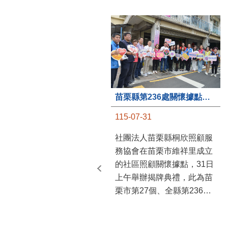
苗栗縣第236處關懷據點在苗栗市維祥里揭牌
115-07-31
社團法人苗栗縣桐欣照顧服
務協會在苗栗市維祥里成立
的社區照顧關懷據點，31日
上午舉辦揭牌典禮，此為苗
栗市第27個、全縣第236處
的據點。苗栗縣長鍾東錦上
午主持揭牌儀式，頒發15萬