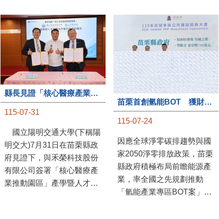
縣長見證「核心醫療產業推動園區」產學合作簽約儀式
苗栗首創氫能BOT 獲財政部「突破之翼」肯定
115-07-31
115-07-24
國立陽明交通大學(下稱陽
因應全球淨零碳排趨勢與國
明交大)7月31日在苗栗縣政
家2050淨零排放政策，苗栗
府見證下，與禾榮科技股份
縣政府積極布局前瞻能源產
有限公司簽署「核心醫療產
業，率全國之先規劃推動
業推動園區」產學暨人才培
「氫能產業專區BOT案」，
育合作備忘錄，為苗栗產業
透過促進民間參與公共建設
升級注入新動能，會中，縣
（BOT）模式，引進民間資