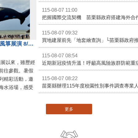
115-08-07 11:00
115-08-07 09:32
買地建屋前先「地套繪查詢」└苗栗縣政府
通霄沙雕精彩不間斷 8/8父親節風箏展演 8/16情人節66對浪漫挑戰送好禮
115-08-07 08:54
開展以來，雖歷經
近期新冠疫情升溫！呼籲高風險族群防範重
前往參觀。暑假
115-08-07 08:22
列精彩活動，邀
海水浴場，感受
更多