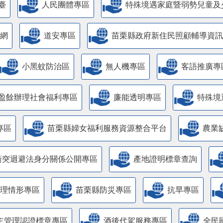
臺
人民團體專區
特殊境遇家庭暨弱勢兒童及
網
道安專區
苗栗縣政府新住民照顧輔導資訊
小黑蚊防治區
無人機專區
客語推廣專
盈餘辦理社會福利專區
廉能透明專區
特殊境
專區
苗栗縣婦女福利服務資源整合平台
農業
衝突迴避法身分關係公開專區
產地證明標章查詢
管理情形專區
苗栗縣防災專區
抗旱專區
主管理認證標章專區
酒後代駕服務專區
全民