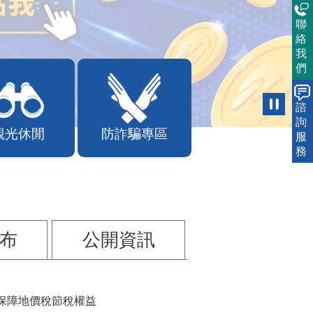
聯
絡
我
們
諮
詢
觀光休閒
防詐騙專區
服
務
布
公開資訊
保障地價稅節稅權益