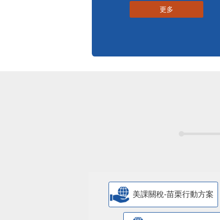
更多
美課關稅-苗栗行動方案