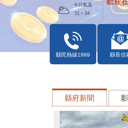
歡迎
今日氣溫
31 ~ 34
縣民熱線1999
縣長信
縣府新聞