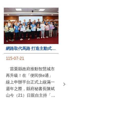
第235處關懷據點揭牌運作 縣長宣布共餐補助將加碼到1萬元
網路取代馬路 打造主動式數位便民服務 苗栗便民快e通 2.0智慧升級啟用
115-07-20
115-07-21
苗栗縣政府攜手牧田家庭
苗栗縣政府推動智慧城市
關懷協會，在頭屋鄉設立的
再升級！在「便民快e通」
社區照顧關懷據點20日揭牌
線上申辦平台正式上線滿一
運作，這是鄉內第6個、全
週年之際，縣府秘書長陳斌
縣第235處的據點；縣長鍾
山今（21）日親自主持「便
東錦在主持揭牌儀式推進據
民快e通 2.0 啟用記者會」，
點總數的同時，也宣布年底
宣布系統全面升級。數位發
前可望將共餐補助直接調高