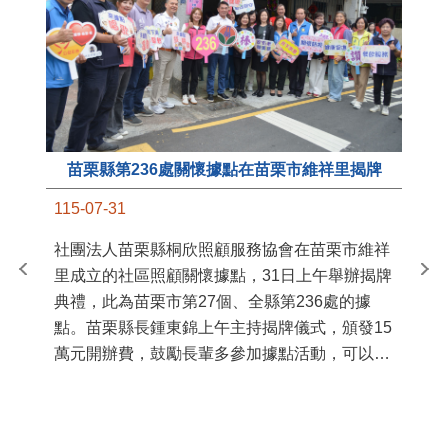
苗栗縣第236處關懷據點在苗栗市維祥里揭牌
11
115-07-31
國
社團法人苗栗縣桐欣照顧服務協會在苗栗市維祥
苗
里成立的社區照顧關懷據點，31日上午舉辦揭牌
署
典禮，此為苗栗市第27個、全縣第236處的據
作
點。苗栗縣長鍾東錦上午主持揭牌儀式，頒發15
縣
萬元開辦費，鼓勵長輩多參加據點活動，可以更
手
加健康、長壽。 坐落於苗栗市維祥里光華街89
號的社區照顧關懷據點，今 ...