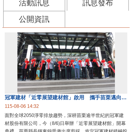
活動訊息
訊息發布
公開資訊
冠軍建材「近零展望建材館」啟用 攜手苗栗邁向低碳建築新未來
115-08-06 14:32
面對全球2050淨零排放趨勢，深耕苗栗逾半世紀的冠軍建
材股份有限公司，今（8/6)日舉辦「近零展望建材館」開幕
典禮。苗栗縣長鍾東錦受邀出席剪綵，肯定冠軍建材積極投