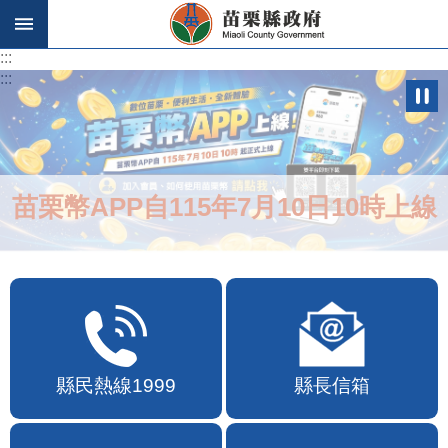
跳到主要內容區塊
:::
:::
苗栗幣APP自115年7月10日10時上線
縣民熱線1999
縣長信箱