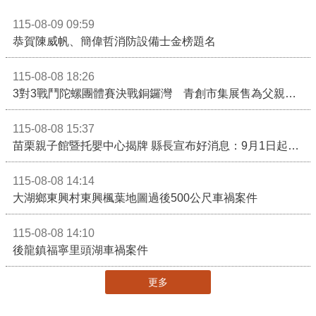
115-08-09 09:59
恭賀陳威帆、簡偉哲消防設備士金榜題名
115-08-08 18:26
3對3戰鬥陀螺團體賽決戰銅鑼灣 青創市集展售為父親節增添繽紛
115-08-08 15:37
苗栗親子館暨托嬰中心揭牌 縣長宣布好消息：9月1日起調降臨時托嬰費用
115-08-08 14:14
大湖鄉東興村東興楓葉地圖過後500公尺車禍案件
115-08-08 14:10
後龍鎮福寧里頭湖車禍案件
更多