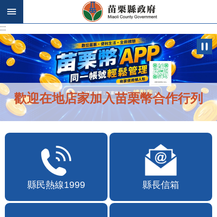
跳到主要內容區塊
:::
:::
歡迎在地店家加入苗栗幣合作行列
縣民熱線1999
縣長信箱