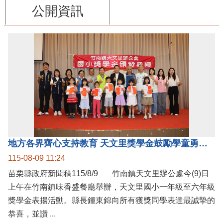
公開資訊
地方各界齊心支持教育 天文里獎學金鼓勵學童勇敢追夢
115-08-09 11:24
苗栗縣政府新聞稿115/8/9 竹南鎮天文里辦公處今(9)日
上午在竹南鎮味香盛餐廳舉辦，天文里國小一年級至六年級
獎學金表揚活動。縣長鍾東錦向所有獲獎同學表達最誠摯的
恭喜，並讚 ...