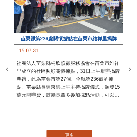
苗栗縣第236處關懷據點在苗栗市維祥里揭牌
11
115-07-31
國
社團法人苗栗縣桐欣照顧服務協會在苗栗市維祥
苗
里成立的社區照顧關懷據點，31日上午舉辦揭牌
署
典禮，此為苗栗市第27個、全縣第236處的據
作
點。苗栗縣長鍾東錦上午主持揭牌儀式，頒發15
縣
萬元開辦費，鼓勵長輩多參加據點活動，可以更
手
加健康、長壽。 坐落於苗栗市維祥里光華街89
號的社區照顧關懷據點，今 ...
更多