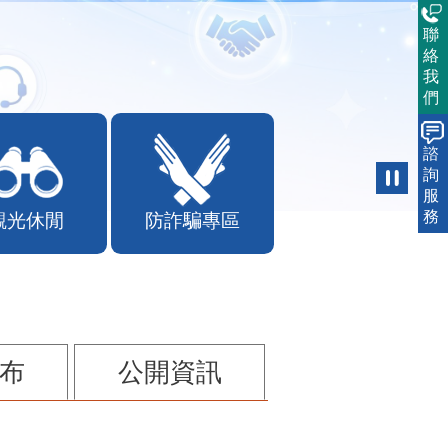
聯
絡
我
們
諮
詢
服
務
觀光休閒
防詐騙專區
布
公開資訊