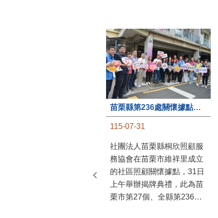
苗栗縣第236處關懷據點在苗栗市維祥里揭牌
115-07-31
社團法人苗栗縣桐欣照顧服
務協會在苗栗市維祥里成立
的社區照顧關懷據點，31日
上午舉辦揭牌典禮，此為苗
栗市第27個、全縣第236處
的據點。苗栗縣長鍾東錦上