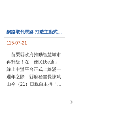
第235處關懷據點揭牌運作 縣長宣布共餐補助將加碼到1萬元
115-07-20
苗栗縣政府攜手牧田家庭
關懷協會，在頭屋鄉設立的
網路取代馬路 打造主動式數位便民服務 苗栗便民快e通 2.0智慧升級啟用
社區照顧關懷據點20日揭牌
115-07-21
運作，這是鄉內第6個、全
縣第235處的據點；縣長鍾
苗栗縣政府推動智慧城市
東錦在主持揭牌儀式推進據
再升級！在「便民快e通」
點總數的同時，也宣布年底
線上申辦平台正式上線滿一
前可望將共餐補助直接調高
週年之際，縣府秘書長陳斌
到每個月1萬元，另促鄉鎮
山今（21）日親自主持「便
市公所視財力編列預算配合
民快e通 2.0 啟用記者會」，