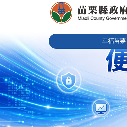
:::
跳到主要內容區塊
:::
幸福苗栗