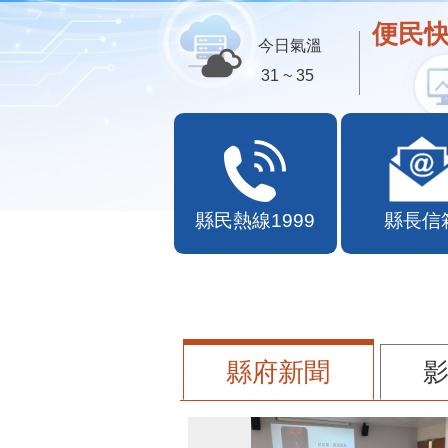
便民快
今日氣溫
31 ~ 35
縣民熱線1999
縣長信
縣府新聞