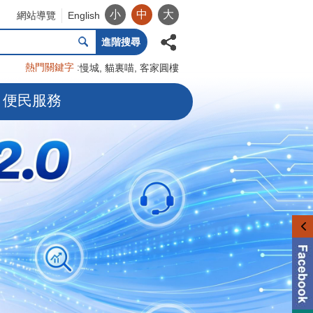
小
中
大
網站導覽
English
進階搜尋
熱門關鍵字
慢城
貓裏喵
客家圓樓
便民服務