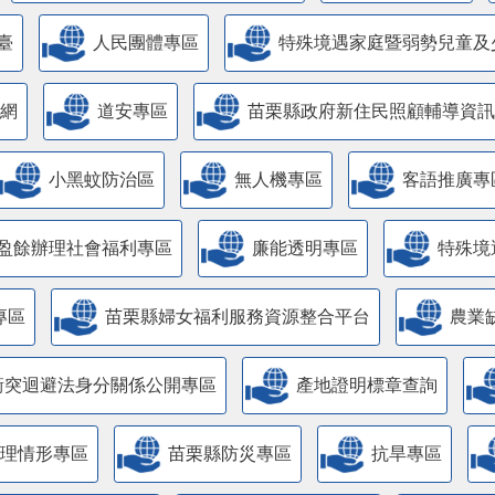
臺
人民團體專區
特殊境遇家庭暨弱勢兒童及
網
道安專區
苗栗縣政府新住民照顧輔導資訊
小黑蚊防治區
無人機專區
客語推廣專
盈餘辦理社會福利專區
廉能透明專區
特殊境
專區
苗栗縣婦女福利服務資源整合平台
農業
衝突迴避法身分關係公開專區
產地證明標章查詢
管理情形專區
苗栗縣防災專區
抗旱專區