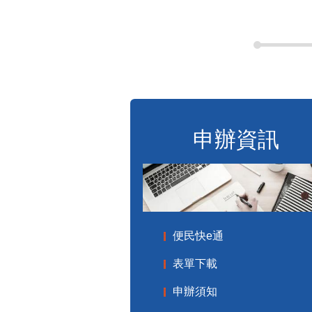
申辦資訊
便民快e通
表單下載
申辦須知