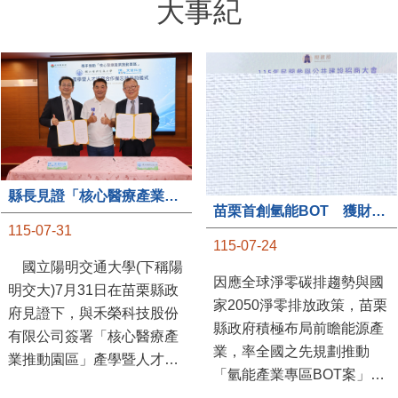
大事紀
縣長見證「核心醫療產業推動園區」產學合作簽約儀式
苗栗首創氫能BOT 獲財政部「突破之翼」肯定
115-07-31
115-07-24
國立陽明交通大學(下稱陽
因應全球淨零碳排趨勢與國
明交大)7月31日在苗栗縣政
家2050淨零排放政策，苗栗
府見證下，與禾榮科技股份
縣政府積極布局前瞻能源產
有限公司簽署「核心醫療產
業，率全國之先規劃推動
業推動園區」產學暨人才培
「氫能產業專區BOT案」，
育合作備忘錄，為苗栗產業
透過促進民間參與公共建設