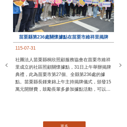
苗栗縣第236處關懷據點在苗栗市維祥里揭牌
11
115-07-31
國
社團法人苗栗縣桐欣照顧服務協會在苗栗市維祥
苗
里成立的社區照顧關懷據點，31日上午舉辦揭牌
署
典禮，此為苗栗市第27個、全縣第236處的據
作
點。苗栗縣長鍾東錦上午主持揭牌儀式，頒發15
縣
萬元開辦費，鼓勵長輩多參加據點活動，可以更
手
加健康、長壽。 坐落於苗栗市維祥里光華街89
號的社區照顧關懷據點，今 ...
更多