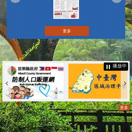
更多
播放中
更多