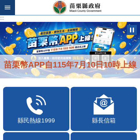
跳到主要內容區塊
:::
:::
苗栗幣APP自115年7月10日10時上線
縣民熱線1999
縣長信箱