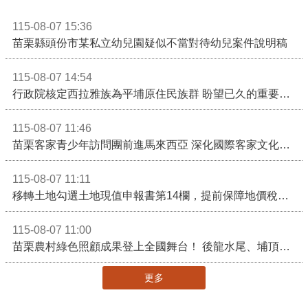
115-08-07 15:36
苗栗縣頭份市某私立幼兒園疑似不當對待幼兒案件說明稿
115-08-07 14:54
行政院核定西拉雅族為平埔原住民族群 盼望已久的重要時刻到來！8月13日起受理民族成員名冊登記
115-08-07 11:46
苗栗客家青少年訪問團前進馬來西亞 深化國際客家文化交流
115-08-07 11:11
移轉土地勾選土地現值申報書第14欄，提前保障地價稅節稅權益
115-08-07 11:00
苗栗農村綠色照顧成果登上全國舞台！ 後龍水尾、埔頂社區前進2026高齡健康產業博覽會
更多