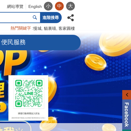
小
中
大
網站導覽
English
進階搜尋
熱門關鍵字
慢城
貓裏喵
客家圓樓
便民服務