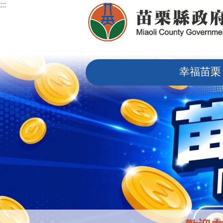
:::
跳到主要內容區塊
:::
幸福苗栗