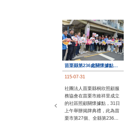
苗栗縣第236處關懷據點在苗栗市維祥里揭牌
115-07-31
社團法人苗栗縣桐欣照顧服
務協會在苗栗市維祥里成立
的社區照顧關懷據點，31日
上午舉辦揭牌典禮，此為苗
栗市第27個、全縣第236處
的據點。苗栗縣長鍾東錦上