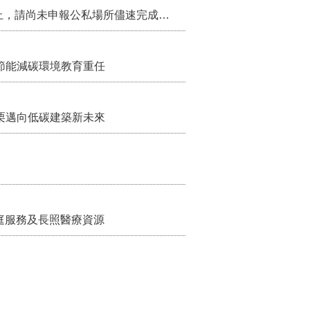
115年第2季固定源空污費申報已於7月底截止，請尚未申報公私場所儘速完成申繳，以免面臨滯納金及罰鍰!
節能減碳環境教育重任
栗邁向低碳建築新未來
家庭服務及長照醫療資源