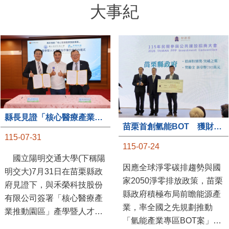
大事紀
縣長見證「核心醫療產業推動園區」產學合作簽約儀式
苗栗首創氫能BOT 獲財政部「突破之翼」肯定
115-07-31
115-07-24
國立陽明交通大學(下稱陽
因應全球淨零碳排趨勢與國
明交大)7月31日在苗栗縣政
家2050淨零排放政策，苗栗
府見證下，與禾榮科技股份
縣政府積極布局前瞻能源產
有限公司簽署「核心醫療產
業，率全國之先規劃推動
業推動園區」產學暨人才培
「氫能產業專區BOT案」，
育合作備忘錄，為苗栗產業