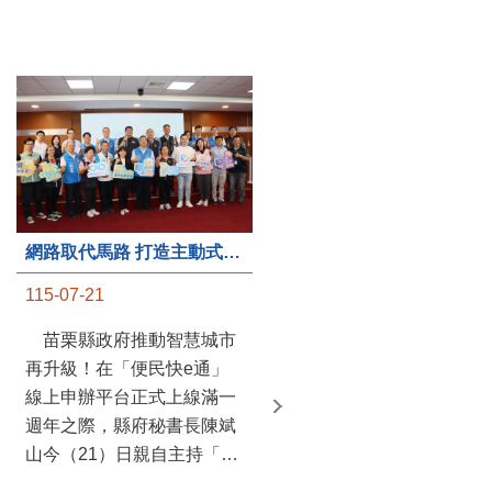
第235處關懷據點揭牌運作 縣長宣布共餐補助將加碼到1萬元
網路取代馬路 打造主動式數位便民服務 苗栗便民快e通 2.0智慧升級啟用
115-07-20
115-07-21
苗栗縣政府攜手牧田家庭
苗栗縣政府推動智慧城市
關懷協會，在頭屋鄉設立的
再升級！在「便民快e通」
社區照顧關懷據點20日揭牌
線上申辦平台正式上線滿一
運作，這是鄉內第6個、全
週年之際，縣府秘書長陳斌
縣第235處的據點；縣長鍾
山今（21）日親自主持「便
東錦在主持揭牌儀式推進據
民快e通 2.0 啟用記者會」，