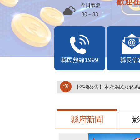
歡迎
今日氣溫
30 ~ 33
縣民熱線1999
縣長信
【停機公告】本府為民服務系統
縣府新聞