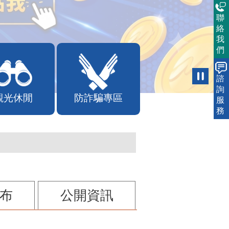
聯
絡
我
們
諮
詢
觀光休閒
防詐騙專區
服
務
布
公開資訊