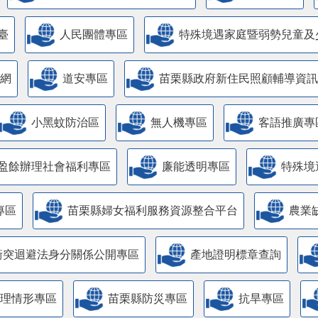
臺
人民團體專區
特殊境遇家庭暨弱勢兒童及
網
道安專區
苗栗縣政府新住民照顧輔導資訊
小黑蚊防治區
無人機專區
客語推廣專
盈餘辦理社會福利專區
廉能透明專區
特殊境
專區
苗栗縣婦女福利服務資源整合平台
農業
衝突迴避法身分關係公開專區
產地證明標章查詢
管理情形專區
苗栗縣防災專區
抗旱專區