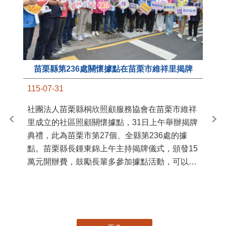
苗栗縣第236處關懷據點在苗栗市維祥里揭牌
11
115-07-31
國
社團法人苗栗縣桐欣照顧服務協會在苗栗市維祥
苗
里成立的社區照顧關懷據點，31日上午舉辦揭牌
署
典禮，此為苗栗市第27個、全縣第236處的據
作
點。苗栗縣長鍾東錦上午主持揭牌儀式，頒發15
縣
萬元開辦費，鼓勵長輩多參加據點活動，可以更
手
加健康、長壽。 坐落於苗栗市維祥里光華街89
號的社區照顧關懷據點，今 ...