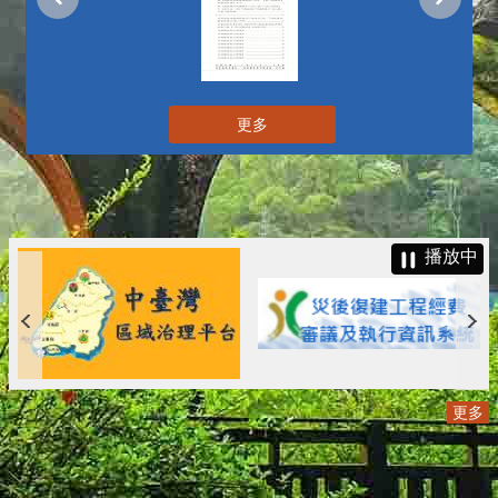
更多
播放中
更多