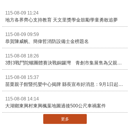
115-08-09 11:24
地方各界齊心支持教育 天文里獎學金鼓勵學童勇敢追夢
115-08-09 09:59
恭賀陳威帆、簡偉哲消防設備士金榜題名
115-08-08 18:26
3對3戰鬥陀螺團體賽決戰銅鑼灣 青創市集展售為父親節增添繽紛
115-08-08 15:37
苗栗親子館暨托嬰中心揭牌 縣長宣布好消息：9月1日起調降臨時托嬰費用
115-08-08 14:14
大湖鄉東興村東興楓葉地圖過後500公尺車禍案件
更多