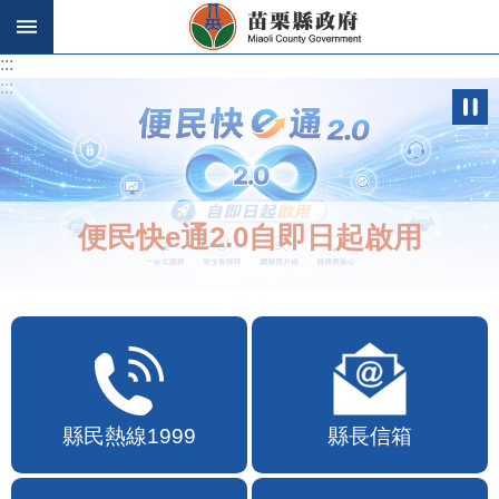
跳到主要內容區塊
:::
:::
便民快e通2.0自即日起啟用
縣民熱線1999
縣長信箱