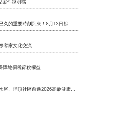
兒案件說明稿
行政院核定西拉雅族為平埔原住民族群 盼望已久的重要時刻到來！8月13日起受理民族成員名冊登記
際客家文化交流
保障地價稅節稅權益
苗栗農村綠色照顧成果登上全國舞台！ 後龍水尾、埔頂社區前進2026高齡健康產業博覽會