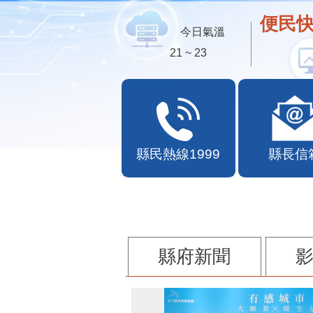
便民快
今日氣溫
21 ~ 23
縣民熱線1999
縣長信
縣府新聞