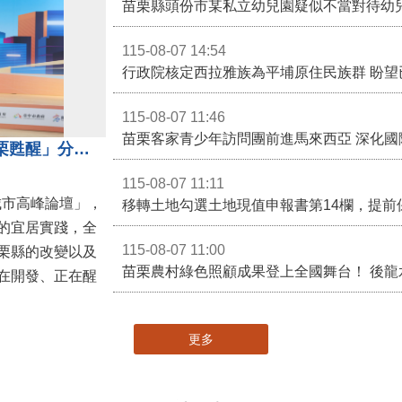
苗栗縣頭份市某私立幼兒園疑似不當對待幼
115-08-07 14:54
115-08-07 11:46
苗栗客家青少年訪問團前進馬來西亞 深化國
苗栗縣長鍾東錦受邀演講 「苗栗甦醒」分享近年轉變
115-08-07 11:11
城市高峰論壇」，
移轉土地勾選土地現值申報書第14欄，提前
的宜居實踐，全
115-08-07 11:00
栗縣的改變以及
在開發、正在醒
更多