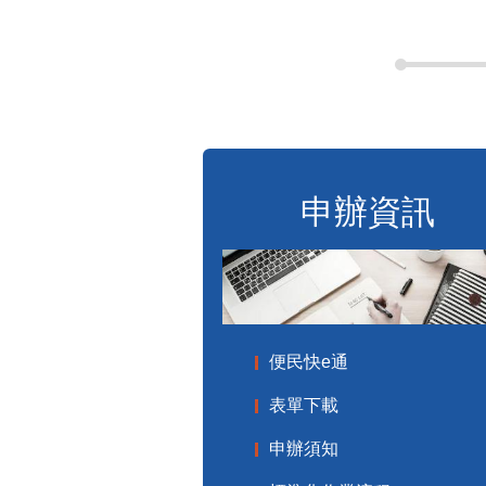
申辦資訊
便民快e通
表單下載
申辦須知