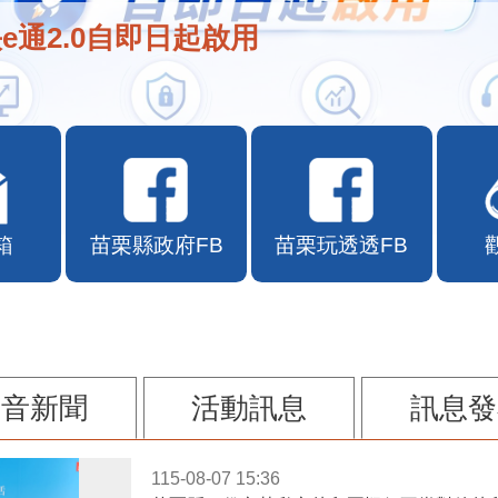
e通2.0自即日起啟用
箱
苗栗縣政府FB
苗栗玩透透FB
影音新聞
活動訊息
訊息發
115-08-07 15:36