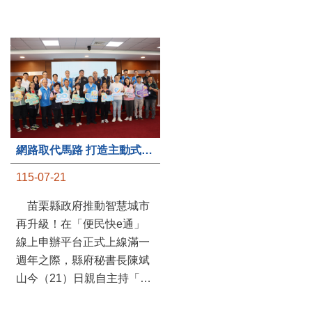
第235處關懷據點揭牌運作 縣長宣布共餐補助將加碼到1萬元
網路取代馬路 打造主動式數位便民服務 苗栗便民快e通 2.0智慧升級啟用
115-07-20
115-07-21
苗栗縣政府攜手牧田家庭
苗栗縣政府推動智慧城市
關懷協會，在頭屋鄉設立的
再升級！在「便民快e通」
社區照顧關懷據點20日揭牌
線上申辦平台正式上線滿一
運作，這是鄉內第6個、全
週年之際，縣府秘書長陳斌
縣第235處的據點；縣長鍾
山今（21）日親自主持「便
東錦在主持揭牌儀式推進據
民快e通 2.0 啟用記者會」，
點總數的同時，也宣布年底