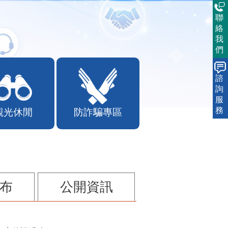
聯
絡
我
們
諮
詢
服
務
觀光休閒
防詐騙專區
布
公開資訊