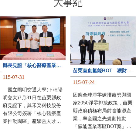
大事紀
縣長見證「核心醫療產業推動園區」產學合作簽約儀式
苗栗首創氫能BOT 獲財政部「突破之翼」肯定
115-07-31
115-07-24
國立陽明交通大學(下稱陽
因應全球淨零碳排趨勢與國
明交大)7月31日在苗栗縣政
家2050淨零排放政策，苗栗
府見證下，與禾榮科技股份
縣政府積極布局前瞻能源產
有限公司簽署「核心醫療產
業，率全國之先規劃推動
業推動園區」產學暨人才培
「氫能產業專區BOT案」，
育合作備忘錄，為苗栗產業
透過促進民間參與公共建設