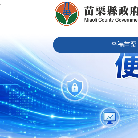
:::
跳到主要內容區塊
:::
幸福苗栗