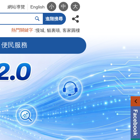
小
中
大
網站導覽
English
進階搜尋
熱門關鍵字
慢城
貓裏喵
客家圓樓
便民服務