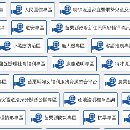
臺
人民團體專區
特殊境遇家庭暨弱勢兒童及
網
道安專區
苗栗縣政府新住民照顧輔導資訊
小黑蚊防治區
無人機專區
客語推廣專
盈餘辦理社會福利專區
廉能透明專區
特殊境
專區
苗栗縣婦女福利服務資源整合平台
農業
衝突迴避法身分關係公開專區
產地證明標章查詢
管理情形專區
苗栗縣防災專區
抗旱專區