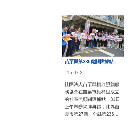
苗栗縣第236處關懷據點在苗栗市維祥里揭牌
115-07-31
社團法人苗栗縣桐欣照顧服
務協會在苗栗市維祥里成立
的社區照顧關懷據點，31日
上午舉辦揭牌典禮，此為苗
栗市第27個、全縣第236處
的據點。苗栗縣長鍾東錦上