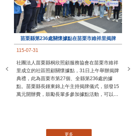
苗栗縣第236處關懷據點在苗栗市維祥里揭牌
11
115-07-31
國
社團法人苗栗縣桐欣照顧服務協會在苗栗市維祥
苗
里成立的社區照顧關懷據點，31日上午舉辦揭牌
署
典禮，此為苗栗市第27個、全縣第236處的據
作
點。苗栗縣長鍾東錦上午主持揭牌儀式，頒發15
縣
萬元開辦費，鼓勵長輩多參加據點活動，可以更
手
加健康、長壽。 坐落於苗栗市維祥里光華街89
號的社區照顧關懷據點，今 ...
更多