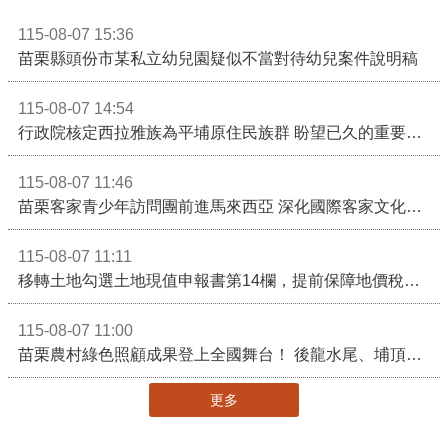
115-08-07 15:36
苗栗縣頭份市某私立幼兒園疑似不當對待幼兒案件說明稿
115-08-07 14:54
行政院核定西拉雅族為平埔原住民族群 盼望已久的重要時刻到來！8月13日起受理民族成員名冊登記
115-08-07 11:46
苗栗客家青少年訪問團前進馬來西亞 深化國際客家文化交流
115-08-07 11:11
移轉土地勾選土地現值申報書第14欄，提前保障地價稅節稅權益
115-08-07 11:00
苗栗農村綠色照顧成果登上全國舞台！ 後龍水尾、埔頂社區前進2026高齡健康產業博覽會
更多