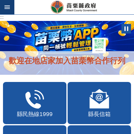
跳到主要內容區塊
:::
:::
歡迎在地店家加入苗栗幣合作行列
縣民熱線1999
縣長信箱