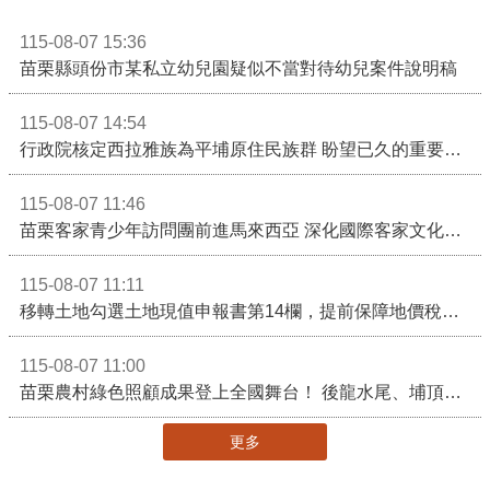
115-08-07 15:36
苗栗縣頭份市某私立幼兒園疑似不當對待幼兒案件說明稿
115-08-07 14:54
行政院核定西拉雅族為平埔原住民族群 盼望已久的重要時刻到來！8月13日起受理民族成員名冊登記
115-08-07 11:46
苗栗客家青少年訪問團前進馬來西亞 深化國際客家文化交流
115-08-07 11:11
移轉土地勾選土地現值申報書第14欄，提前保障地價稅節稅權益
115-08-07 11:00
苗栗農村綠色照顧成果登上全國舞台！ 後龍水尾、埔頂社區前進2026高齡健康產業博覽會
更多