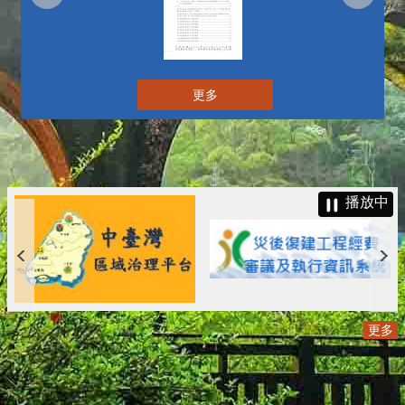
更多
播放中
更多