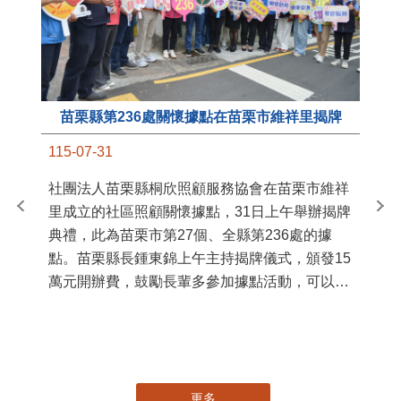
苗栗縣第236處關懷據點在苗栗市維祥里揭牌
11
115-07-31
國
社團法人苗栗縣桐欣照顧服務協會在苗栗市維祥
苗
里成立的社區照顧關懷據點，31日上午舉辦揭牌
署
典禮，此為苗栗市第27個、全縣第236處的據
作
點。苗栗縣長鍾東錦上午主持揭牌儀式，頒發15
縣
萬元開辦費，鼓勵長輩多參加據點活動，可以更
手
加健康、長壽。 坐落於苗栗市維祥里光華街89
號的社區照顧關懷據點，今 ...
更多