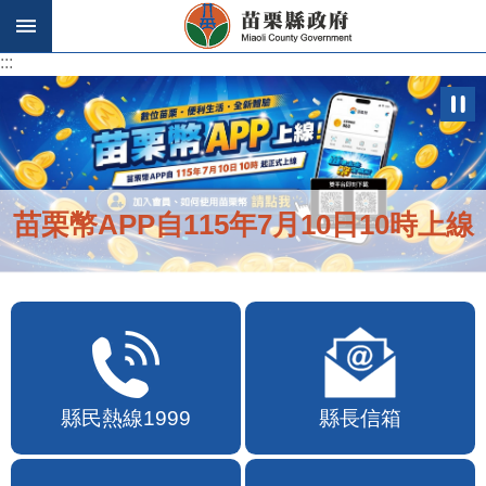
跳到主要內容區塊
:::
:::
苗栗幣APP自115年7月10日10時上線
縣民熱線1999
縣長信箱