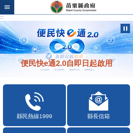
跳到主要內容區塊
:::
:::
便民快e通2.0自即日起啟用
縣民熱線1999
縣長信箱