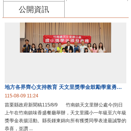
公開資訊
地方各界齊心支持教育 天文里獎學金鼓勵學童勇敢追夢
115-08-09 11:24
苗栗縣政府新聞稿115/8/9 竹南鎮天文里辦公處今(9)日
上午在竹南鎮味香盛餐廳舉辦，天文里國小一年級至六年級
獎學金表揚活動。縣長鍾東錦向所有獲獎同學表達最誠摯的
恭喜，並讚 ...