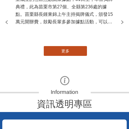
典禮，此為苗栗市第27個、全縣第236處的據
署
點。苗栗縣長鍾東錦上午主持揭牌儀式，頒發15
作
萬元開辦費，鼓勵長輩多參加據點活動，可以更
縣
加健康、長壽。 坐落於苗栗市維祥里光華街89
手
號的社區照顧關懷據點，今 ...
更多
資訊透明專區