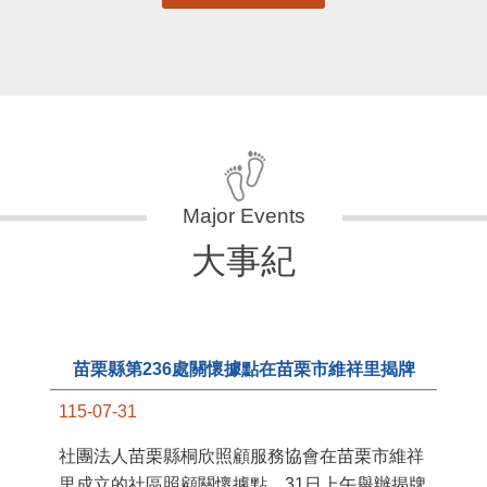
大事紀
苗栗縣第236處關懷據點在苗栗市維祥里揭牌
115-07-31
11
社團法人苗栗縣桐欣照顧服務協會在苗栗市維祥
國
里成立的社區照顧關懷據點，31日上午舉辦揭牌
苗