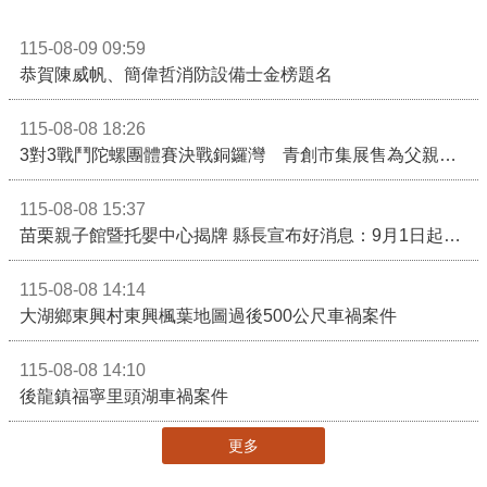
115-08-09 09:59
恭賀陳威帆、簡偉哲消防設備士金榜題名
115-08-08 18:26
3對3戰鬥陀螺團體賽決戰銅鑼灣 青創市集展售為父親節增添繽紛
115-08-08 15:37
苗栗親子館暨托嬰中心揭牌 縣長宣布好消息：9月1日起調降臨時托嬰費用
115-08-08 14:14
大湖鄉東興村東興楓葉地圖過後500公尺車禍案件
115-08-08 14:10
後龍鎮福寧里頭湖車禍案件
更多