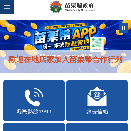
跳到主要內容區塊
:::
:::
歡迎在地店家加入苗栗幣合作行列
縣民熱線1999
縣長信箱