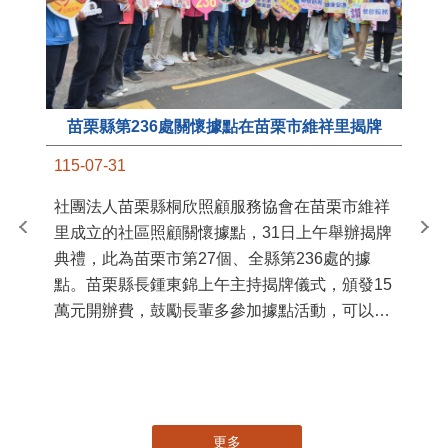
苗栗縣第236處關懷據點在苗栗市維祥里揭牌
11
115-07-31
國
社團法人苗栗縣桐欣照顧服務協會在苗栗市維祥
苗
里成立的社區照顧關懷據點，31日上午舉辦揭牌
署
典禮，此為苗栗市第27個、全縣第236處的據
作
點。苗栗縣長鍾東錦上午主持揭牌儀式，頒發15
縣
萬元開辦費，鼓勵長輩多參加據點活動，可以更
手
加健康、長壽。 坐落於苗栗市維祥里光華街89
號的社區照顧關懷據點，今 ...
更多