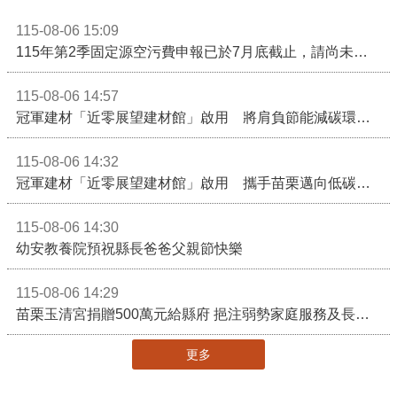
115-08-06 15:09
115年第2季固定源空污費申報已於7月底截止，請尚未申報公私場所儘速完成申繳，以免面臨滯納金及罰鍰!
115-08-06 14:57
冠軍建材「近零展望建材館」啟用 將肩負節能減碳環境教育重任
115-08-06 14:32
冠軍建材「近零展望建材館」啟用 攜手苗栗邁向低碳建築新未來
115-08-06 14:30
幼安教養院預祝縣長爸爸父親節快樂
115-08-06 14:29
苗栗玉清宮捐贈500萬元給縣府 挹注弱勢家庭服務及長照醫療資源
更多