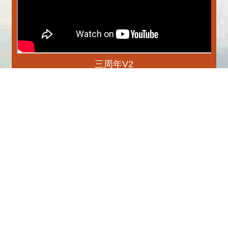
三周年V2
更多
播放中
專刊
更多