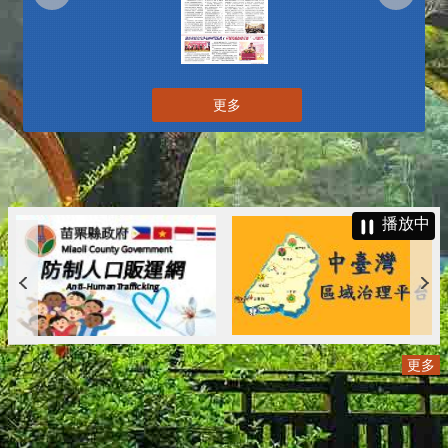
更多
播放中
更多