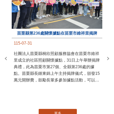
苗栗縣第236處關懷據點在苗栗市維祥里揭牌
11
115-07-31
國
社團法人苗栗縣桐欣照顧服務協會在苗栗市維祥
苗
里成立的社區照顧關懷據點，31日上午舉辦揭牌
署
典禮，此為苗栗市第27個、全縣第236處的據
作
點。苗栗縣長鍾東錦上午主持揭牌儀式，頒發15
縣
萬元開辦費，鼓勵長輩多參加據點活動，可以更
手
加健康、長壽。 坐落於苗栗市維祥里光華街89
號的社區照顧關懷據點，今 ...
更多