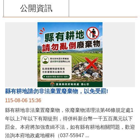
公開資訊
縣有耕地請勿非法棄置廢棄物，以免受罰!
115-08-06 15:36
縣有耕地非法棄置廢棄物，依廢棄物清理法第46條規定處1
年以上7年以下有期徒刑，得併科新台幣一千五百萬元以下
罰金。本府將加強查緝不法，如有縣有耕地相關問題，歡迎
洽詢本府地政處地權科（037-55947 ...