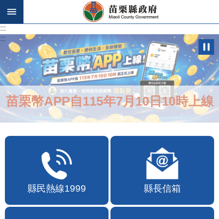
跳到主要內容區塊
:::
:::
苗栗幣APP自115年7月10日10時上線
縣民熱線1999
縣長信箱