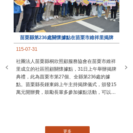
苗栗縣第236處關懷據點在苗栗市維祥里揭牌
11
115-07-31
國
社團法人苗栗縣桐欣照顧服務協會在苗栗市維祥
苗
里成立的社區照顧關懷據點，31日上午舉辦揭牌
署
典禮，此為苗栗市第27個、全縣第236處的據
作
點。苗栗縣長鍾東錦上午主持揭牌儀式，頒發15
縣
萬元開辦費，鼓勵長輩多參加據點活動，可以更
手
加健康、長壽。 坐落於苗栗市維祥里光華街89
號的社區照顧關懷據點，今 ...
更多