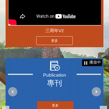
三周年V2
更多
播放中
專刊
更多