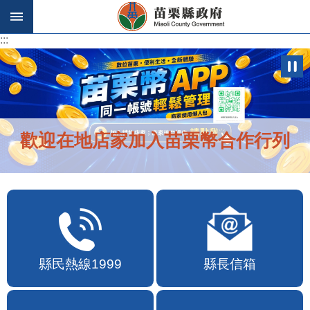
跳到主要內容區塊
:::
:::
歡迎在地店家加入苗栗幣合作行列
縣民熱線1999
縣長信箱