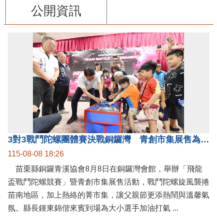
公開資訊
3對3戰鬥陀螺團體賽決戰銅鑼灣 青創市集展售為父親節增添繽紛
115-08-08 18:26
苗栗縣銅鑼青溪協會8月8日在銅鑼灣會館，舉辦「飛龍
盃戰鬥陀螺競賽」暨青創市集展售活動，戰鬥陀螺旋風襲捲
苗南地區，加上熱絡的菁市集，讓父親節更添熱鬧與溫馨氣
氛。縣長鍾東錦偕來賓到場為大小選手加油打氣 ...