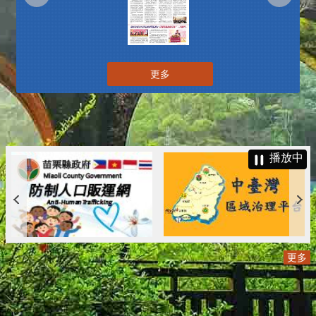
更多
播放中
更多