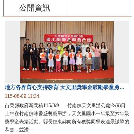
公開資訊
地方各界齊心支持教育 天文里獎學金鼓勵學童勇敢追夢
115-08-09 11:24
苗栗縣政府新聞稿115/8/9 竹南鎮天文里辦公處今(9)日
上午在竹南鎮味香盛餐廳舉辦，天文里國小一年級至六年級
獎學金表揚活動。縣長鍾東錦向所有獲獎同學表達最誠摯的
恭喜，並讚 ...