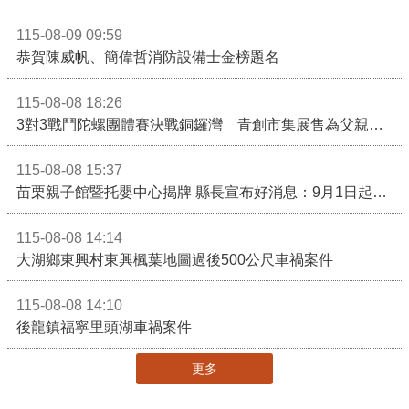
115-08-09 09:59
恭賀陳威帆、簡偉哲消防設備士金榜題名
115-08-08 18:26
3對3戰鬥陀螺團體賽決戰銅鑼灣 青創市集展售為父親節增添繽紛
115-08-08 15:37
苗栗親子館暨托嬰中心揭牌 縣長宣布好消息：9月1日起調降臨時托嬰費用
115-08-08 14:14
大湖鄉東興村東興楓葉地圖過後500公尺車禍案件
115-08-08 14:10
後龍鎮福寧里頭湖車禍案件
更多