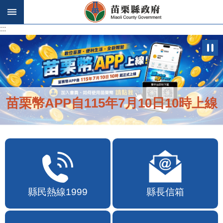
跳到主要內容區塊
:::
:::
苗栗幣APP自115年7月10日10時上線
縣民熱線1999
縣長信箱