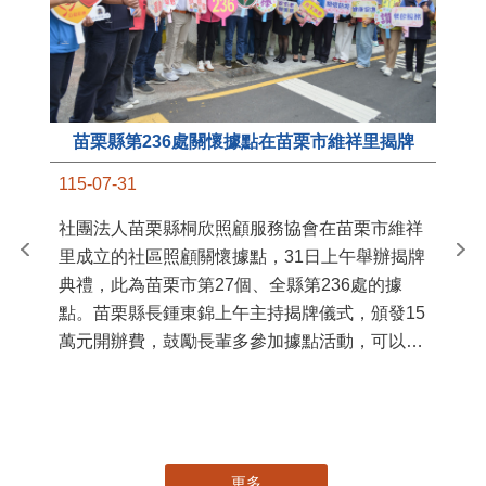
苗栗縣第236處關懷據點在苗栗市維祥里揭牌
11
115-07-31
國
社團法人苗栗縣桐欣照顧服務協會在苗栗市維祥
苗
里成立的社區照顧關懷據點，31日上午舉辦揭牌
署
典禮，此為苗栗市第27個、全縣第236處的據
作
點。苗栗縣長鍾東錦上午主持揭牌儀式，頒發15
縣
萬元開辦費，鼓勵長輩多參加據點活動，可以更
手
加健康、長壽。 坐落於苗栗市維祥里光華街89
號的社區照顧關懷據點，今 ...
更多