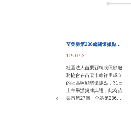
苗栗縣第236處關懷據點在苗栗市維祥里揭牌
115-07-31
社團法人苗栗縣桐欣照顧服
務協會在苗栗市維祥里成立
的社區照顧關懷據點，31日
上午舉辦揭牌典禮，此為苗
栗市第27個、全縣第236處
的據點。苗栗縣長鍾東錦上
午主持揭牌儀式，頒發15萬
元開辦費，鼓勵長輩多參加
據點活動，可以更加健康、