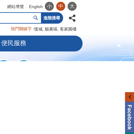
小
中
大
網站導覽
English
進階搜尋
熱門關鍵字
慢城
貓裏喵
客家圓樓
便民服務