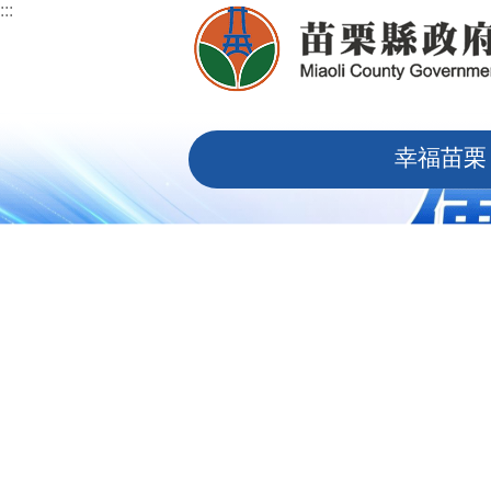
:::
跳到主要內容區塊
:::
幸福苗栗