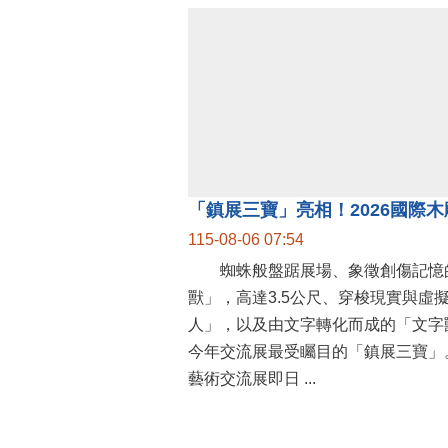
115-08-06 07:54
蜘蛛般盤踞展場、象徵創傷記憶
獸」，高達3.5公尺、穿梭現實與虛
人」，以及由文字轉化而成的「文字
今年交流展最受矚目的「鎮展三寶」。
藝術交流展即日 ...