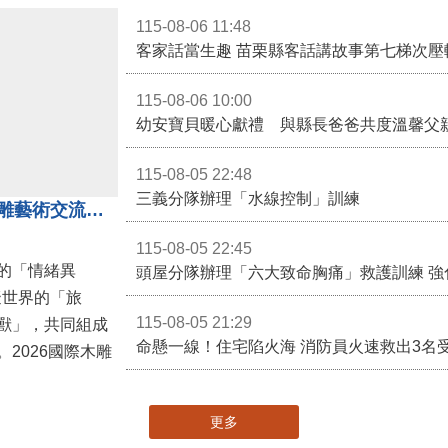
115-08-06 11:48
客家話當生趣 苗栗縣客話講故事第七梯次壓
115-08-06 10:00
幼安寶貝暖心獻禮 與縣長爸爸共度溫馨父
115-08-05 22:48
三義分隊辦理「水線控制」訓練
「鎮展三寶」亮相！2026國際木雕藝術交流展登場 國際木雕競賽得獎入圍名單同步揭曉
115-08-05 22:45
的「情緒異
頭屋分隊辦理「六大致命胸痛」救護訓練 強
擬世界的「旅
115-08-05 21:29
獸」，共同組成
命懸一線！住宅陷火海 消防員火速救出3名
2026國際木雕
更多