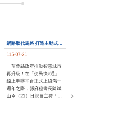
網路取代馬路 打造主動式數位便民服務 苗栗便民快e通 2.0智慧升級啟用
第235處關懷據點揭牌運作 縣長宣布共餐補助將加碼到1萬元
115-07-21
115-07-20
苗栗縣政府推動智慧城市
苗栗縣政府攜手牧田家庭
再升級！在「便民快e通」
關懷協會，在頭屋鄉設立的
線上申辦平台正式上線滿一
社區照顧關懷據點20日揭牌
週年之際，縣府秘書長陳斌
運作，這是鄉內第6個、全
山今（21）日親自主持「便
縣第235處的據點；縣長鍾
民快e通 2.0 啟用記者會」，
東錦在主持揭牌儀式推進據
宣布系統全面升級。數位發
點總數的同時，也宣布年底
展部資料創新司陳怡君副司
前可望將共餐補助直接調高
長蒞臨指導，共同表示對地
到每個月1萬元，另促鄉鎮