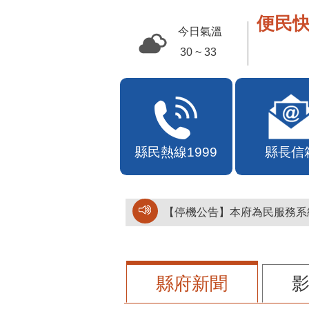
便民快
今日氣溫
30 ~ 33
縣民熱線1999
縣長信
【停機公告】本府為民服務系統
縣府新聞