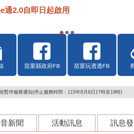
e通2.0自即日起啟用
箱
苗栗縣政府FB
苗栗玩透透FB
暫停服務通知(停止服務時間：115年8月6日17時至19時)
影音新聞
活動訊息
訊息發