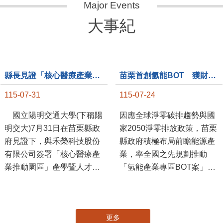
大事紀
縣長見證「核心醫療產業推動園區」產學合作簽約儀式
苗栗首創氫能BOT 獲財政部「突破之翼」肯定
115-07-31
115-07-24
國立陽明交通大學(下稱陽
因應全球淨零碳排趨勢與國
明交大)7月31日在苗栗縣政
家2050淨零排放政策，苗栗
府見證下，與禾榮科技股份
縣政府積極布局前瞻能源產
有限公司簽署「核心醫療產
業，率全國之先規劃推動
業推動園區」產學暨人才培
「氫能產業專區BOT案」，
育合作備忘錄，為苗栗產業
透過促進民間參與公共建設
升級注入新動能，會中，縣
（BOT）模式，引進民間資
長提到醫療園區、高鐵周邊
金、技術與營運能量，打造
更多
土地規劃，期許攜手各界共
全國首座以氫能產業為核心