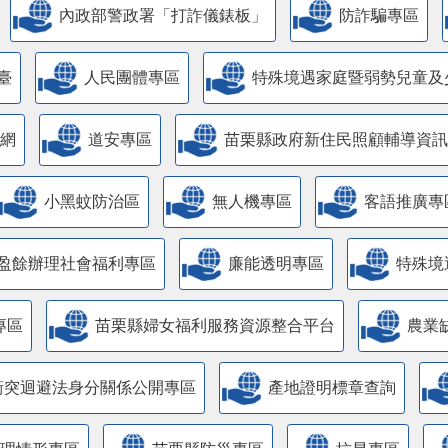
內政部警政署「打詐儀錶板」
防詐騙專區
臺
人民團體專區
特殊境遇家庭暨弱勢兒童及
網
道安專區
苗栗縣政府新住民照顧輔導資訊
小黑蚊防治區
無人機專區
客語推廣專
盈餘辦理社會福利專區
廉能透明專區
特殊境
專區
苗栗縣婦女福利服務資源整合平台
農業
衝突迴避法身分關係公開專區
產地證明標章查詢