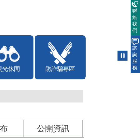
聯
絡
我
們
諮
詢
服
務
觀光休閒
防詐騙專區
布
公開資訊