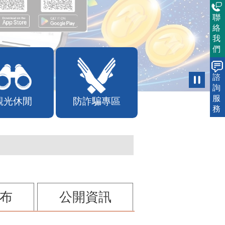
聯
絡
我
們
諮
詢
服
觀光休閒
防詐騙專區
務
布
公開資訊