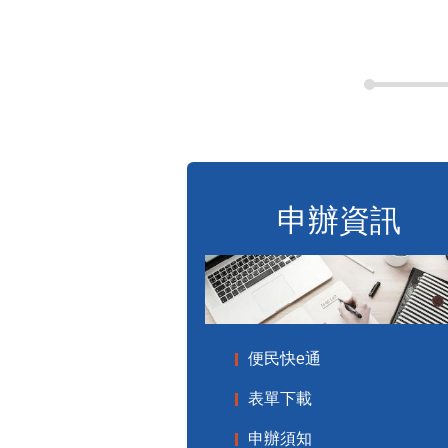
申辦資訊
便民快e通
表單下載
申辦須知