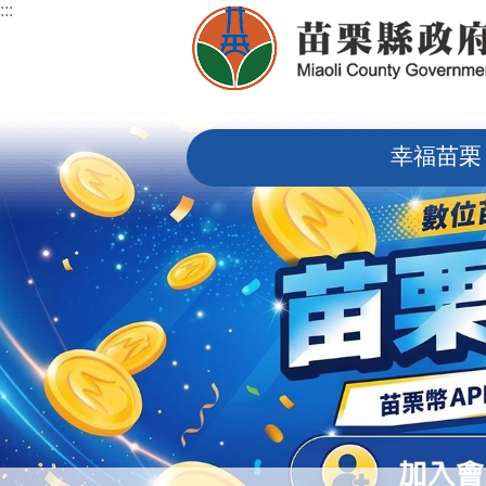
:::
跳到主要內容區塊
:::
幸福苗栗