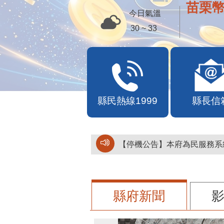
苗栗幣
今日氣溫
30 ~ 33
縣民熱線1999
縣長信
【停機公告】本府為民服務系統
縣府新聞