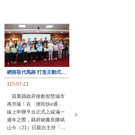
第235處關懷據點揭牌運作 縣長宣布共餐補助將加碼到1萬元
網路取代馬路 打造主動式數位便民服務 苗栗便民快e通 2.0智慧升級啟用
115-07-20
115-07-21
苗栗縣政府攜手牧田家庭
苗栗縣政府推動智慧城市
關懷協會，在頭屋鄉設立的
再升級！在「便民快e通」
社區照顧關懷據點20日揭牌
線上申辦平台正式上線滿一
運作，這是鄉內第6個、全
週年之際，縣府秘書長陳斌
縣第235處的據點；縣長鍾
山今（21）日親自主持「便
東錦在主持揭牌儀式推進據