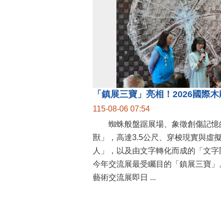
115-08-06 07:54
蜘蛛般盤踞展場、象徵創傷記憶
獸」，高達3.5公尺、穿梭現實與虛
人」，以及由文字轉化而成的「文字
今年交流展最受矚目的「鎮展三寶」。
藝術交流展即日 ...