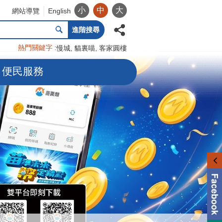
小
中
大
網站導覽
English
進階搜尋
熱門關鍵字
慢城
貓裏喵
客家圓樓
便民服務