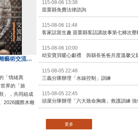
115-08-06 13:38
苗栗縣免費法律諮詢
115-08-06 11:48
客家話當生趣 苗栗縣客話講故事第七梯次壓
115-08-06 10:00
幼安寶貝暖心獻禮 與縣長爸爸共度溫馨父
「鎮展三寶」亮相！2026國際木雕藝術交流展登場 國際木雕競賽得獎入圍名單同步揭曉
115-08-05 22:48
的「情緒異
三義分隊辦理「水線控制」訓練
擬世界的「旅
115-08-05 22:45
獸」，共同組成
頭屋分隊辦理「六大致命胸痛」救護訓練 強
2026國際木雕
更多