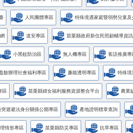
臺
人民團體專區
特殊境遇家庭暨弱勢兒童及
網
道安專區
苗栗縣政府新住民照顧輔導資訊
小黑蚊防治區
無人機專區
客語推廣專
盈餘辦理社會福利專區
廉能透明專區
特殊境
專區
苗栗縣婦女福利服務資源整合平台
農業
衝突迴避法身分關係公開專區
產地證明標章查詢
管理情形專區
苗栗縣防災專區
抗旱專區