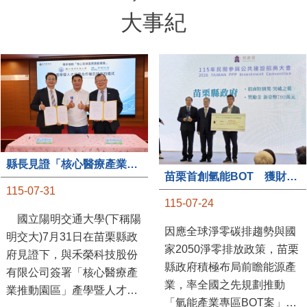
大事紀
縣長見證「核心醫療產業推動園區」產學合作簽約儀式
苗栗首創氫能BOT 獲財政部「突破之翼」肯定
115-07-31
115-07-24
國立陽明交通大學(下稱陽
因應全球淨零碳排趨勢與國
明交大)7月31日在苗栗縣政
家2050淨零排放政策，苗栗
府見證下，與禾榮科技股份
縣政府積極布局前瞻能源產
有限公司簽署「核心醫療產
業，率全國之先規劃推動
業推動園區」產學暨人才培
「氫能產業專區BOT案」，