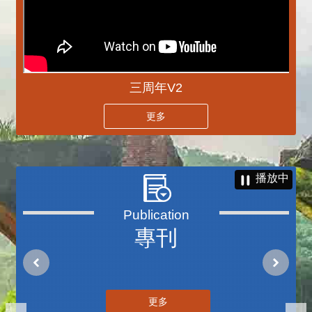
三周年V2
更多
播放中
專刊
更多