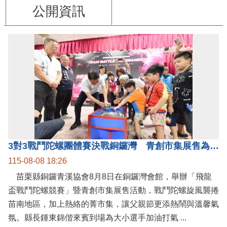
公開資訊
3對3戰鬥陀螺團體賽決戰銅鑼灣 青創市集展售為父親節增添繽紛
115-08-08 18:26
苗栗縣銅鑼青溪協會8月8日在銅鑼灣會館，舉辦「飛龍
盃戰鬥陀螺競賽」暨青創市集展售活動，戰鬥陀螺旋風襲捲
苗南地區，加上熱絡的菁市集，讓父親節更添熱鬧與溫馨氣
氛。縣長鍾東錦偕來賓到場為大小選手加油打氣 ...