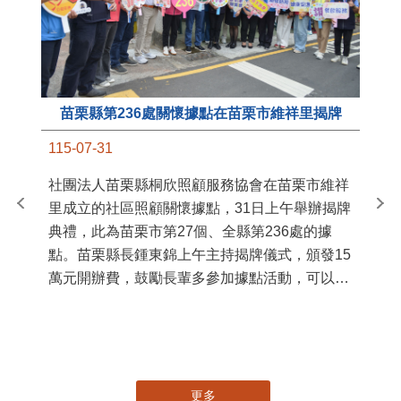
苗栗縣第236處關懷據點在苗栗市維祥里揭牌
11
115-07-31
國
社團法人苗栗縣桐欣照顧服務協會在苗栗市維祥
苗
里成立的社區照顧關懷據點，31日上午舉辦揭牌
署
典禮，此為苗栗市第27個、全縣第236處的據
作
點。苗栗縣長鍾東錦上午主持揭牌儀式，頒發15
縣
萬元開辦費，鼓勵長輩多參加據點活動，可以更
手
加健康、長壽。 坐落於苗栗市維祥里光華街89
號的社區照顧關懷據點，今 ...
更多