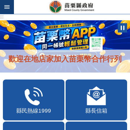
跳到主要內容區塊
:::
:::
歡迎在地店家加入苗栗幣合作行列
縣民熱線1999
縣長信箱