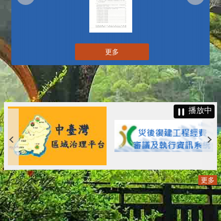
更多
播放中
更多