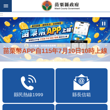
跳到主要內容區塊
:::
:::
苗栗幣APP自115年7月10日10時上線
縣民熱線1999
縣長信箱