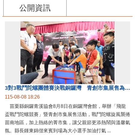
公開資訊
3對3戰鬥陀螺團體賽決戰銅鑼灣 青創市集展售為父親節增添繽紛
115-08-08 18:26
苗栗縣銅鑼青溪協會8月8日在銅鑼灣會館，舉辦「飛龍
盃戰鬥陀螺競賽」暨青創市集展售活動，戰鬥陀螺旋風襲捲
苗南地區，加上熱絡的菁市集，讓父親節更添熱鬧與溫馨氣
氛。縣長鍾東錦偕來賓到場為大小選手加油打氣 ...