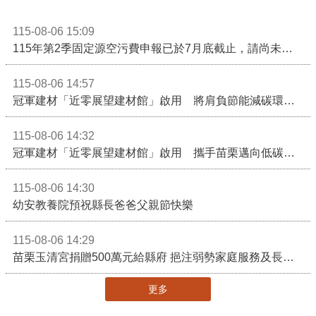
115-08-06 15:09
115年第2季固定源空污費申報已於7月底截止，請尚未申報公私場所儘速完成申繳，以免面臨滯納金及罰鍰!
115-08-06 14:57
冠軍建材「近零展望建材館」啟用 將肩負節能減碳環境教育重任
115-08-06 14:32
冠軍建材「近零展望建材館」啟用 攜手苗栗邁向低碳建築新未來
115-08-06 14:30
幼安教養院預祝縣長爸爸父親節快樂
115-08-06 14:29
苗栗玉清宮捐贈500萬元給縣府 挹注弱勢家庭服務及長照醫療資源
更多