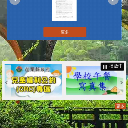
更多
播放中
更多