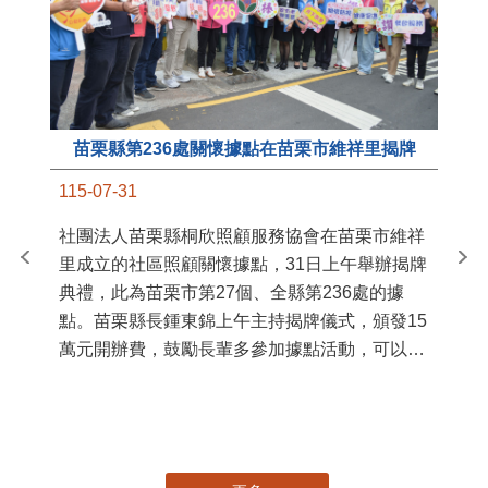
苗栗縣第236處關懷據點在苗栗市維祥里揭牌
11
115-07-31
國
社團法人苗栗縣桐欣照顧服務協會在苗栗市維祥
苗
里成立的社區照顧關懷據點，31日上午舉辦揭牌
署
典禮，此為苗栗市第27個、全縣第236處的據
作
點。苗栗縣長鍾東錦上午主持揭牌儀式，頒發15
縣
萬元開辦費，鼓勵長輩多參加據點活動，可以更
手
加健康、長壽。 坐落於苗栗市維祥里光華街89
號的社區照顧關懷據點，今 ...
更多