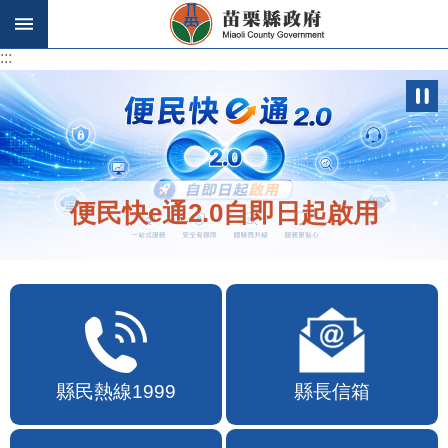
跳到主要內容區塊
:::
:::
歡迎在地店家加入苗栗幣合作行列
縣民熱線1999
縣長信箱