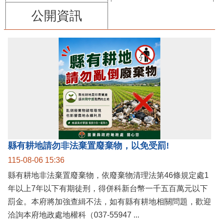
公開資訊
縣有耕地請勿非法棄置廢棄物，以免受罰!
115-08-06 15:36
縣有耕地非法棄置廢棄物，依廢棄物清理法第46條規定處1
年以上7年以下有期徒刑，得併科新台幣一千五百萬元以下
罰金。本府將加強查緝不法，如有縣有耕地相關問題，歡迎
洽詢本府地政處地權科（037-55947 ...