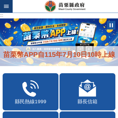
跳到主要內容區塊
:::
:::
苗栗幣APP自115年7月10日10時上線
縣民熱線1999
縣長信箱