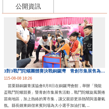
公開資訊
3對3戰鬥陀螺團體賽決戰銅鑼灣 青創市集展售為父親節增添繽紛
115-08-08 18:26
苗栗縣銅鑼青溪協會8月8日在銅鑼灣會館，舉辦「飛龍
盃戰鬥陀螺競賽」暨青創市集展售活動，戰鬥陀螺旋風襲捲
苗南地區，加上熱絡的菁市集，讓父親節更添熱鬧與溫馨氣
氛。縣長鍾東錦偕來賓到場為大小選手加油打氣 ...