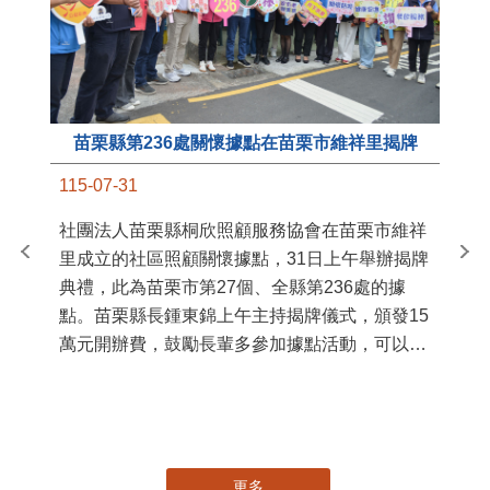
苗栗縣第236處關懷據點在苗栗市維祥里揭牌
11
115-07-31
國
社團法人苗栗縣桐欣照顧服務協會在苗栗市維祥
苗
里成立的社區照顧關懷據點，31日上午舉辦揭牌
署
典禮，此為苗栗市第27個、全縣第236處的據
作
點。苗栗縣長鍾東錦上午主持揭牌儀式，頒發15
縣
萬元開辦費，鼓勵長輩多參加據點活動，可以更
手
加健康、長壽。 坐落於苗栗市維祥里光華街89
號的社區照顧關懷據點，今 ...
更多