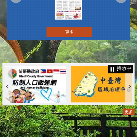
更多
播放中
更多