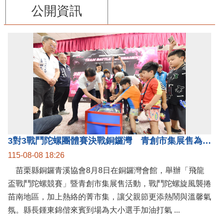
公開資訊
3對3戰鬥陀螺團體賽決戰銅鑼灣 青創市集展售為父親節增添繽紛
115-08-08 18:26
苗栗縣銅鑼青溪協會8月8日在銅鑼灣會館，舉辦「飛龍
盃戰鬥陀螺競賽」暨青創市集展售活動，戰鬥陀螺旋風襲捲
苗南地區，加上熱絡的菁市集，讓父親節更添熱鬧與溫馨氣
氛。縣長鍾東錦偕來賓到場為大小選手加油打氣 ...