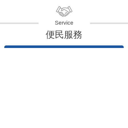
便民服務
申辦資訊
便民快e通
表單下載