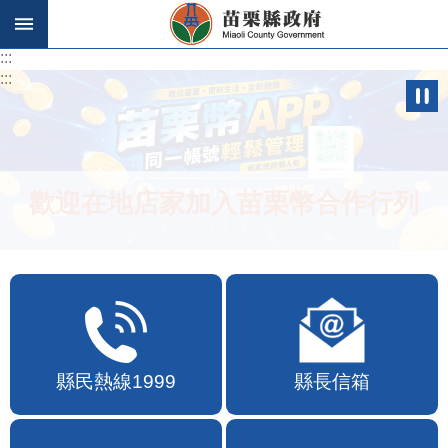
跳到主要內容區塊
:::
:::
歡迎在地店家加入苗栗幣合作行列
縣民熱線1999
縣長信箱