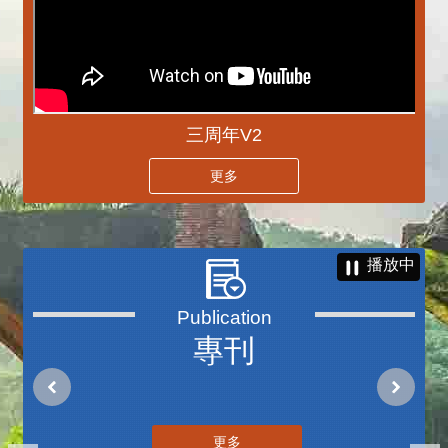
三周年V2
更多
播放中
專刊
更多