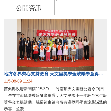
公開資訊
地方各界齊心支持教育 天文里獎學金鼓勵學童勇敢追夢
115-08-09 11:24
苗栗縣政府新聞稿115/8/9 竹南鎮天文里辦公處今(9)日
上午在竹南鎮味香盛餐廳舉辦，天文里國小一年級至六年級
獎學金表揚活動。縣長鍾東錦向所有獲獎同學表達最誠摯的
恭喜，並讚 ...