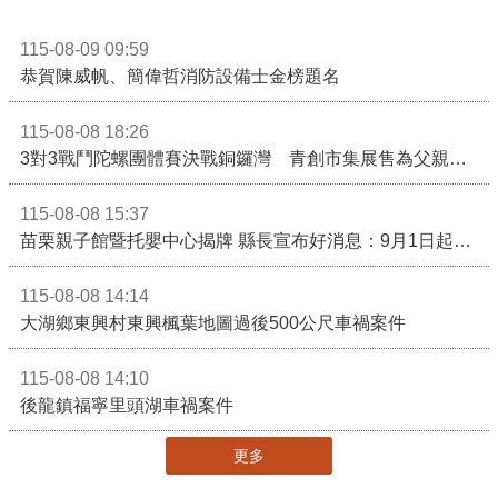
115-08-09 09:59
恭賀陳威帆、簡偉哲消防設備士金榜題名
115-08-08 18:26
3對3戰鬥陀螺團體賽決戰銅鑼灣 青創市集展售為父親節增添繽紛
115-08-08 15:37
苗栗親子館暨托嬰中心揭牌 縣長宣布好消息：9月1日起調降臨時托嬰費用
115-08-08 14:14
大湖鄉東興村東興楓葉地圖過後500公尺車禍案件
115-08-08 14:10
後龍鎮福寧里頭湖車禍案件
更多