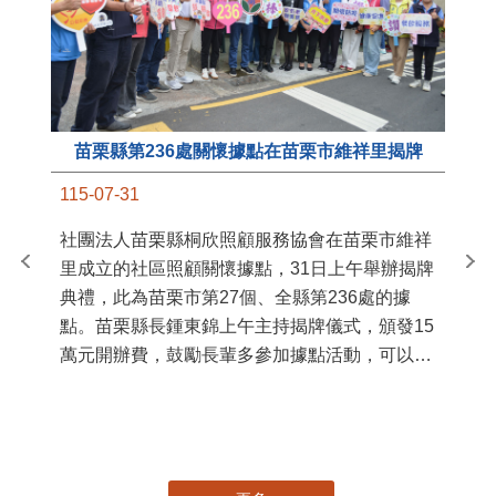
苗栗縣第236處關懷據點在苗栗市維祥里揭牌
11
115-07-31
國
社團法人苗栗縣桐欣照顧服務協會在苗栗市維祥
苗
里成立的社區照顧關懷據點，31日上午舉辦揭牌
署
典禮，此為苗栗市第27個、全縣第236處的據
作
點。苗栗縣長鍾東錦上午主持揭牌儀式，頒發15
縣
萬元開辦費，鼓勵長輩多參加據點活動，可以更
手
加健康、長壽。 坐落於苗栗市維祥里光華街89
號的社區照顧關懷據點，今 ...