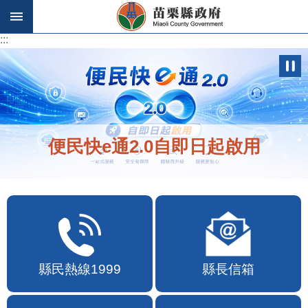
跳到主要內容區塊
:::
:::
便民快e通2.0自即日起啟用
縣民熱線1999
縣長信箱