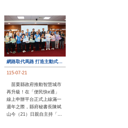
第235處關懷據點揭牌運作 縣長宣布共餐補助將加碼到1萬元
網路取代馬路 打造主動式數位便民服務 苗栗便民快e通 2.0智慧升級啟用
115-07-20
115-07-21
苗栗縣政府攜手牧田家庭
苗栗縣政府推動智慧城市
關懷協會，在頭屋鄉設立的
再升級！在「便民快e通」
社區照顧關懷據點20日揭牌
線上申辦平台正式上線滿一
運作，這是鄉內第6個、全
週年之際，縣府秘書長陳斌
縣第235處的據點；縣長鍾
山今（21）日親自主持「便
東錦在主持揭牌儀式推進據
民快e通 2.0 啟用記者會」，
點總數的同時，也宣布年底