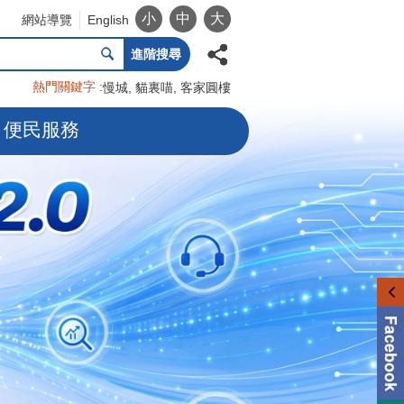
小
中
大
網站導覽
English
進階搜尋
熱門關鍵字
慢城
貓裏喵
客家圓樓
便民服務