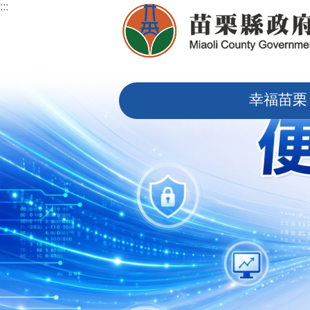
:::
跳到主要內容區塊
:::
幸福苗栗