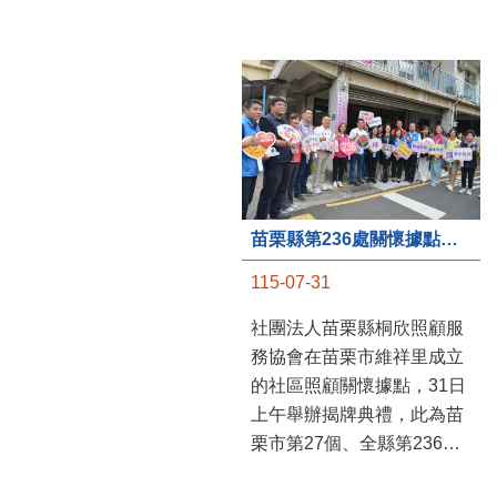
苗栗縣第236處關懷據點在苗栗市維祥里揭牌
115-07-31
社團法人苗栗縣桐欣照顧服
務協會在苗栗市維祥里成立
的社區照顧關懷據點，31日
上午舉辦揭牌典禮，此為苗
栗市第27個、全縣第236處
的據點。苗栗縣長鍾東錦上