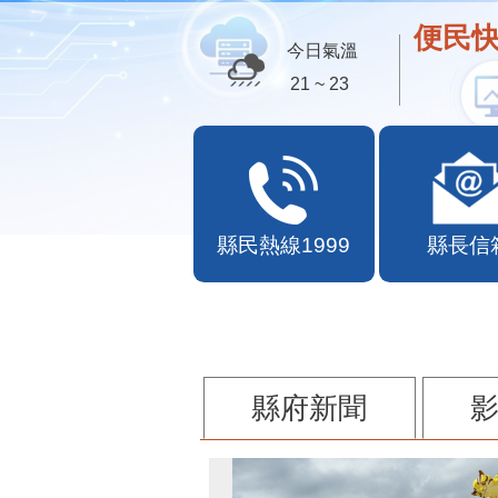
便民快
今日氣溫
21 ~ 23
縣民熱線1999
縣長信
縣府新聞