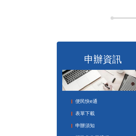
申辦資訊
便民快e通
表單下載
申辦須知