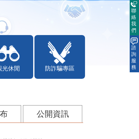
聯
絡
我
們
諮
詢
服
務
觀光休閒
防詐騙專區
布
公開資訊