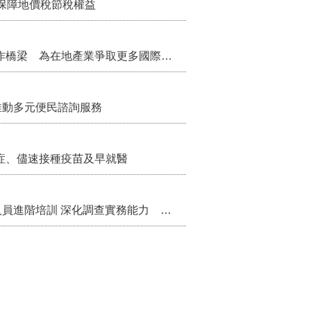
保障地價稅節稅權益
把握國際交流契機 苗栗縣政府搭建海外合作橋梁 為在地產業爭取更多國際市場機會
推動多元便民諮詢服務
症、儘速接種疫苗及早就醫
苗栗縣辦理115年度校園性別事件調查專業人員進階培訓 深化調查實務能力 持續打造安全友善校園