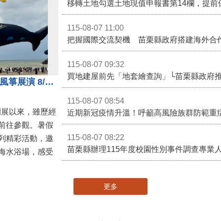
移轉土地勾選土地現值申報書第14欄，提前
115-08-07 11:00
115-08-07 09:32
買地建屋前先「地套繪查詢」└苗栗縣政府
通霄沙雕精彩不間斷 8/8父親節風箏展演 8/16情人節66對浪漫挑戰送好禮
115-08-07 08:54
開展以來，雖歷經
近期新冠疫情升溫！呼籲高風險族群防範重
前往參觀。暑假
115-08-07 08:22
列精彩活動，邀
海水浴場，感受
更多