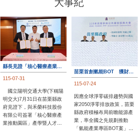
大事紀
縣長見證「核心醫療產業推動園區」產學合作簽約儀式
苗栗首創氫能BOT 獲財政部「突破之翼」肯定
115-07-31
115-07-24
國立陽明交通大學(下稱陽
因應全球淨零碳排趨勢與國
明交大)7月31日在苗栗縣政
家2050淨零排放政策，苗栗
府見證下，與禾榮科技股份
縣政府積極布局前瞻能源產
有限公司簽署「核心醫療產
業，率全國之先規劃推動
業推動園區」產學暨人才培
「氫能產業專區BOT案」，
育合作備忘錄，為苗栗產業
透過促進民間參與公共建設