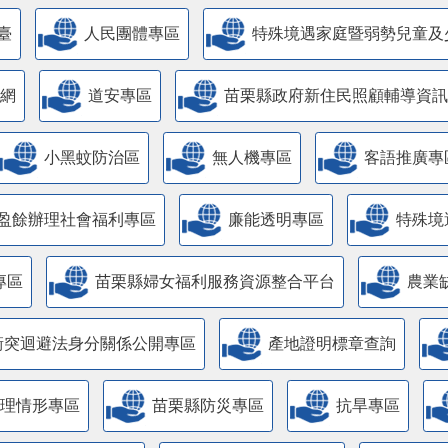
臺
人民團體專區
特殊境遇家庭暨弱勢兒童及
網
道安專區
苗栗縣政府新住民照顧輔導資訊
小黑蚊防治區
無人機專區
客語推廣專
盈餘辦理社會福利專區
廉能透明專區
特殊境
專區
苗栗縣婦女福利服務資源整合平台
農業
衝突迴避法身分關係公開專區
產地證明標章查詢
管理情形專區
苗栗縣防災專區
抗旱專區