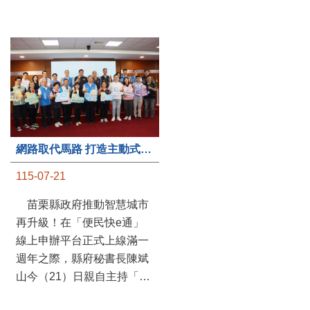
第235處關懷據點揭牌運作 縣長宣布共餐補助將加碼到1萬元
網路取代馬路 打造主動式數位便民服務 苗栗便民快e通 2.0智慧升級啟用
115-07-20
115-07-21
苗栗縣政府攜手牧田家庭
苗栗縣政府推動智慧城市
關懷協會，在頭屋鄉設立的
再升級！在「便民快e通」
社區照顧關懷據點20日揭牌
線上申辦平台正式上線滿一
運作，這是鄉內第6個、全
週年之際，縣府秘書長陳斌
縣第235處的據點；縣長鍾
山今（21）日親自主持「便
東錦在主持揭牌儀式推進據
民快e通 2.0 啟用記者會」，
點總數的同時，也宣布年底