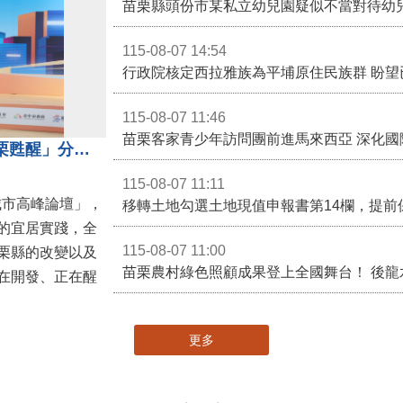
苗栗縣頭份市某私立幼兒園疑似不當對待幼
115-08-07 14:54
115-08-07 11:46
苗栗客家青少年訪問團前進馬來西亞 深化國
苗栗縣長鍾東錦受邀演講 「苗栗甦醒」分享近年轉變
115-08-07 11:11
城市高峰論壇」，
移轉土地勾選土地現值申報書第14欄，提前
的宜居實踐，全
115-08-07 11:00
栗縣的改變以及
在開發、正在醒
更多