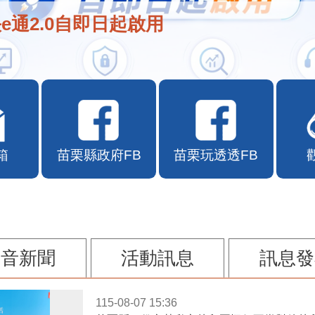
e通2.0自即日起啟用
箱
苗栗縣政府FB
苗栗玩透透FB
影音新聞
活動訊息
訊息發
115-08-07 15:36