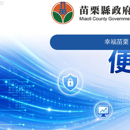
:::
跳到主要內容區塊
:::
幸福苗栗