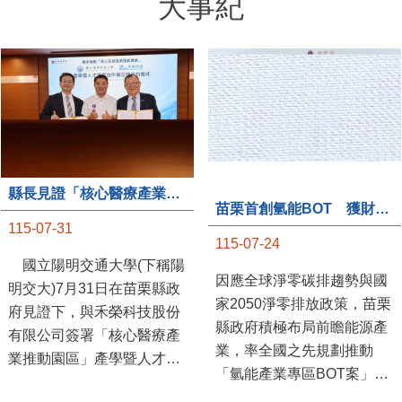
大事紀
縣長見證「核心醫療產業推動園區」產學合作簽約儀式
苗栗首創氫能BOT 獲財政部「突破之翼」肯定
115-07-31
115-07-24
國立陽明交通大學(下稱陽
因應全球淨零碳排趨勢與國
明交大)7月31日在苗栗縣政
家2050淨零排放政策，苗栗
府見證下，與禾榮科技股份
縣政府積極布局前瞻能源產
有限公司簽署「核心醫療產
業，率全國之先規劃推動
業推動園區」產學暨人才培
「氫能產業專區BOT案」，
育合作備忘錄，為苗栗產業
透過促進民間參與公共建設