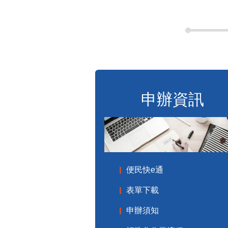
申辦資訊
便民快e通
表單下載
申辦須知