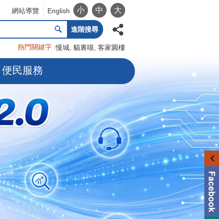
小
中
大
網站導覽
English
進階搜尋
熱門關鍵字
慢城
貓裏喵
客家圓樓
便民服務