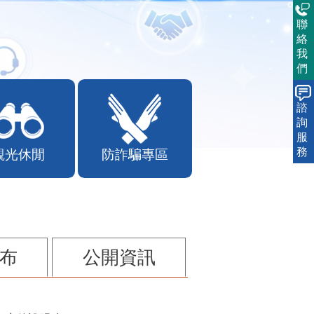
聯
絡
我
們
諮
詢
服
務
觀光休閒
防詐騙專區
布
公開資訊