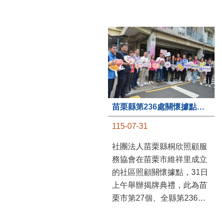
苗栗縣第236處關懷據點在苗栗市維祥里揭牌
115-07-31
社團法人苗栗縣桐欣照顧服
務協會在苗栗市維祥里成立
的社區照顧關懷據點，31日
上午舉辦揭牌典禮，此為苗
栗市第27個、全縣第236處
的據點。苗栗縣長鍾東錦上