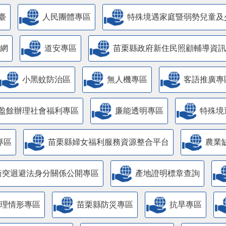
臺
人民團體專區
特殊境遇家庭暨弱勢兒童及
網
道安專區
苗栗縣政府新住民照顧輔導資訊
小黑蚊防治區
無人機專區
客語推廣專
盈餘辦理社會福利專區
廉能透明專區
特殊境
專區
苗栗縣婦女福利服務資源整合平台
農業
衝突迴避法身分關係公開專區
產地證明標章查詢
管理情形專區
苗栗縣防災專區
抗旱專區