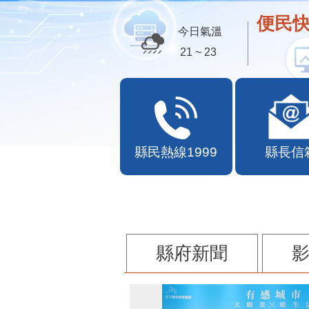
便民快
今日氣溫
21 ~ 23
縣民熱線1999
縣長信
縣府新聞