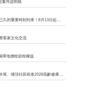
兒案件說明稿
行政院核定西拉雅族為平埔原住民族群 盼望已久的重要時刻到來！8月13日起受理民族成員名冊登記
際客家文化交流
保障地價稅節稅權益
苗栗農村綠色照顧成果登上全國舞台！ 後龍水尾、埔頂社區前進2026高齡健康產業博覽會