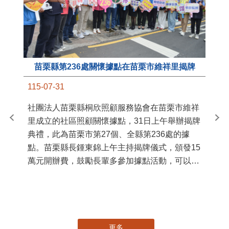
苗栗縣第236處關懷據點在苗栗市維祥里揭牌
11
115-07-31
國
社團法人苗栗縣桐欣照顧服務協會在苗栗市維祥
苗
里成立的社區照顧關懷據點，31日上午舉辦揭牌
署
典禮，此為苗栗市第27個、全縣第236處的據
作
點。苗栗縣長鍾東錦上午主持揭牌儀式，頒發15
縣
萬元開辦費，鼓勵長輩多參加據點活動，可以更
手
加健康、長壽。 坐落於苗栗市維祥里光華街89
號的社區照顧關懷據點，今 ...
更多