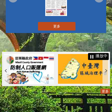
更多
播放中
更多