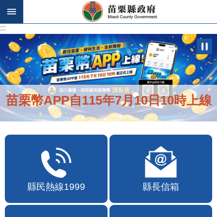
跳到主要內容區塊
:::
:::
苗栗幣APP自115年7月10日10時上線
縣民熱線1999
縣長信箱