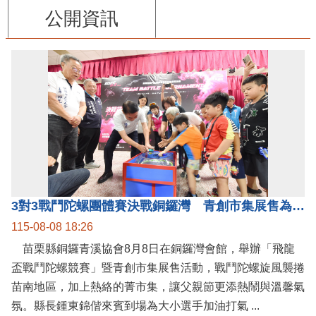
公開資訊
3對3戰鬥陀螺團體賽決戰銅鑼灣 青創市集展售為父親節增添繽紛
115-08-08 18:26
苗栗縣銅鑼青溪協會8月8日在銅鑼灣會館，舉辦「飛龍
盃戰鬥陀螺競賽」暨青創市集展售活動，戰鬥陀螺旋風襲捲
苗南地區，加上熱絡的菁市集，讓父親節更添熱鬧與溫馨氣
氛。縣長鍾東錦偕來賓到場為大小選手加油打氣 ...