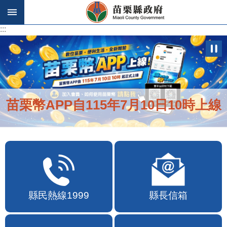
跳到主要內容區塊
:::
:::
苗栗幣APP自115年7月10日10時上線
縣民熱線1999
縣長信箱