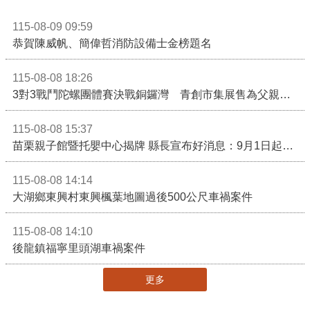
115-08-09 09:59
恭賀陳威帆、簡偉哲消防設備士金榜題名
115-08-08 18:26
3對3戰鬥陀螺團體賽決戰銅鑼灣 青創市集展售為父親節增添繽紛
115-08-08 15:37
苗栗親子館暨托嬰中心揭牌 縣長宣布好消息：9月1日起調降臨時托嬰費用
115-08-08 14:14
大湖鄉東興村東興楓葉地圖過後500公尺車禍案件
115-08-08 14:10
後龍鎮福寧里頭湖車禍案件
更多