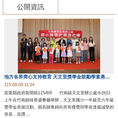
公開資訊
地方各界齊心支持教育 天文里獎學金鼓勵學童勇敢追夢
115-08-09 11:24
苗栗縣政府新聞稿115/8/9 竹南鎮天文里辦公處今(9)日
上午在竹南鎮味香盛餐廳舉辦，天文里國小一年級至六年級
獎學金表揚活動。縣長鍾東錦向所有獲獎同學表達最誠摯的
恭喜，並讚 ...