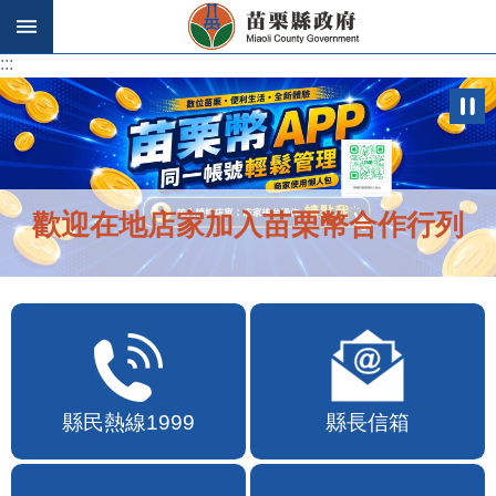
跳到主要內容區塊
:::
:::
歡迎在地店家加入苗栗幣合作行列
縣民熱線1999
縣長信箱