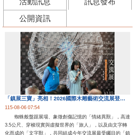
活動訊息
訊息發布
公開資訊
「鎮展三寶」亮相！2026國際木雕藝術交流展登場 國際木雕競賽得獎入圍名單同步揭曉
115-08-06 07:54
蜘蛛般盤踞展場、象徵創傷記憶的「情緒異獸」，高達
3.5公尺、穿梭現實與虛擬世界的「旅人」，以及由文字轉
化而成的「文字獸」，共同組成今年交流展最受矚目的「鎮