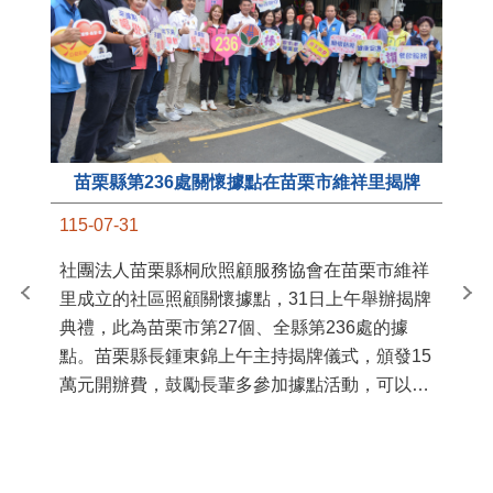
苗栗縣第236處關懷據點在苗栗市維祥里揭牌
11
115-07-31
國
社團法人苗栗縣桐欣照顧服務協會在苗栗市維祥
苗
里成立的社區照顧關懷據點，31日上午舉辦揭牌
署
典禮，此為苗栗市第27個、全縣第236處的據
作
點。苗栗縣長鍾東錦上午主持揭牌儀式，頒發15
縣
萬元開辦費，鼓勵長輩多參加據點活動，可以更
手
加健康、長壽。 坐落於苗栗市維祥里光華街89
號的社區照顧關懷據點，今 ...