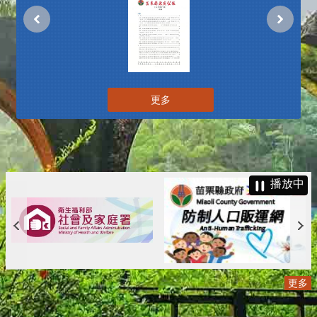
更多
播放中
更多