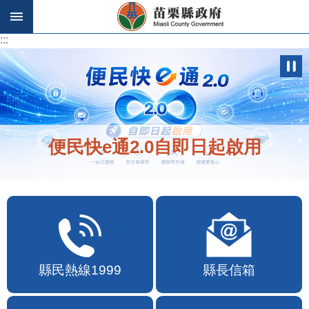
跳到主要內容區塊
:::
:::
便民快e通2.0自即日起啟用
縣民熱線1999
縣長信箱