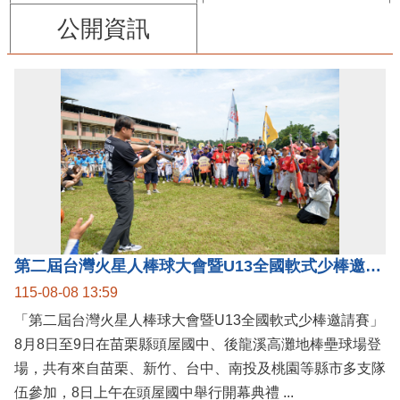
公開資訊
第二屆台灣火星人棒球大會暨U13全國軟式少棒邀請賽在苗栗舉辦
115-08-08 13:59
「第二屆台灣火星人棒球大會暨U13全國軟式少棒邀請賽」
8月8日至9日在苗栗縣頭屋國中、後龍溪高灘地棒壘球場登
場，共有來自苗栗、新竹、台中、南投及桃園等縣市多支隊
伍參加，8日上午在頭屋國中舉行開幕典禮 ...