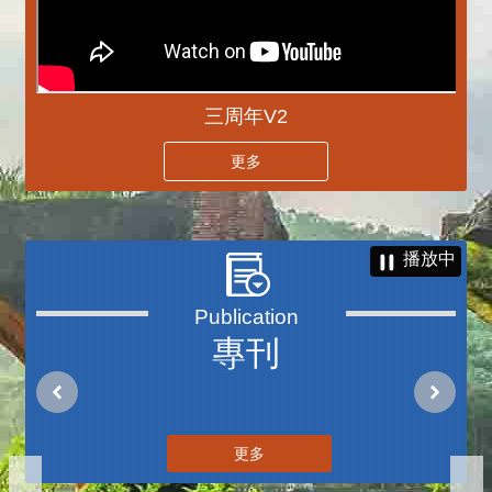
三周年V2
更多
播放中
專刊
更多