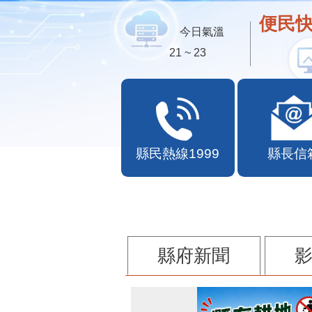
便民快
今日氣溫
21 ~ 23
縣民熱線1999
縣長信
縣府新聞