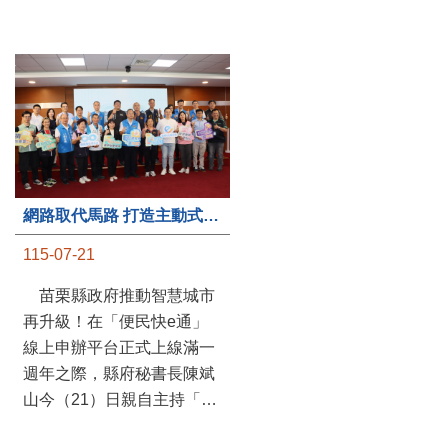
第235處關懷據點揭牌運作 縣長宣布共餐補助將加碼到1萬元
網路取代馬路 打造主動式數位便民服務 苗栗便民快e通 2.0智慧升級啟用
115-07-20
115-07-21
苗栗縣政府攜手牧田家庭
苗栗縣政府推動智慧城市
關懷協會，在頭屋鄉設立的
再升級！在「便民快e通」
社區照顧關懷據點20日揭牌
線上申辦平台正式上線滿一
運作，這是鄉內第6個、全
週年之際，縣府秘書長陳斌
縣第235處的據點；縣長鍾
山今（21）日親自主持「便
東錦在主持揭牌儀式推進據
民快e通 2.0 啟用記者會」，
點總數的同時，也宣布年底