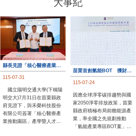
大事紀
縣長見證「核心醫療產業推動園區」產學合作簽約儀式
苗栗首創氫能BOT 獲財政部「突破之翼」肯定
115-07-31
115-07-24
國立陽明交通大學(下稱陽
因應全球淨零碳排趨勢與國
明交大)7月31日在苗栗縣政
家2050淨零排放政策，苗栗
府見證下，與禾榮科技股份
縣政府積極布局前瞻能源產
有限公司簽署「核心醫療產
業，率全國之先規劃推動
業推動園區」產學暨人才培
「氫能產業專區BOT案」，
育合作備忘錄，為苗栗產業
透過促進民間參與公共建設