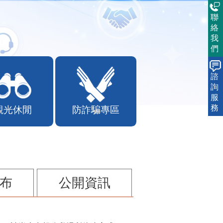
聯
絡
我
們
諮
詢
服
務
觀光休閒
防詐騙專區
布
公開資訊