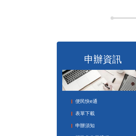
申辦資訊
便民快e通
表單下載
申辦須知