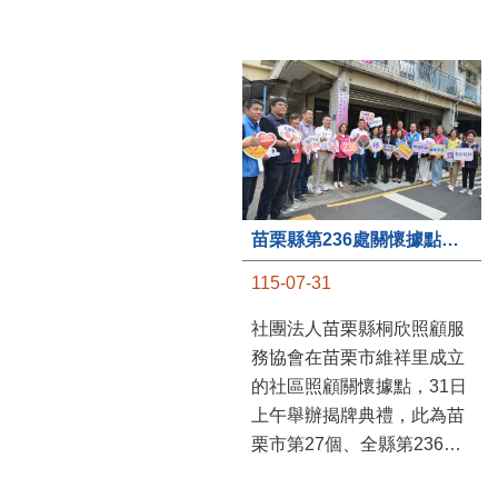
苗栗縣第236處關懷據點在苗栗市維祥里揭牌
115-07-31
社團法人苗栗縣桐欣照顧服
務協會在苗栗市維祥里成立
的社區照顧關懷據點，31日
上午舉辦揭牌典禮，此為苗
栗市第27個、全縣第236處
的據點。苗栗縣長鍾東錦上