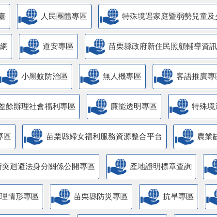
臺
人民團體專區
特殊境遇家庭暨弱勢兒童及
網
道安專區
苗栗縣政府新住民照顧輔導資訊
小黑蚊防治區
無人機專區
客語推廣專
盈餘辦理社會福利專區
廉能透明專區
特殊境
專區
苗栗縣婦女福利服務資源整合平台
農業
衝突迴避法身分關係公開專區
產地證明標章查詢
管理情形專區
苗栗縣防災專區
抗旱專區