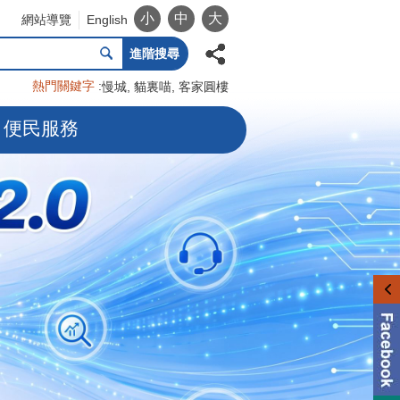
小
中
大
網站導覽
English
進階搜尋
熱門關鍵字
慢城
貓裏喵
客家圓樓
便民服務