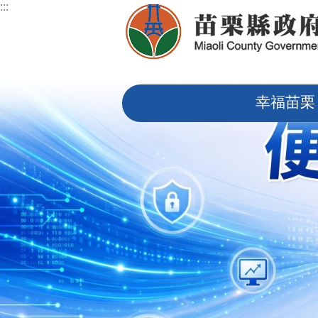
:::
跳到主要內容區塊
:::
幸福苗栗