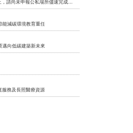
115年第2季固定源空污費申報已於7月底截止，請尚未申報公私場所儘速完成申繳，以免面臨滯納金及罰鍰!
節能減碳環境教育重任
栗邁向低碳建築新未來
家庭服務及長照醫療資源