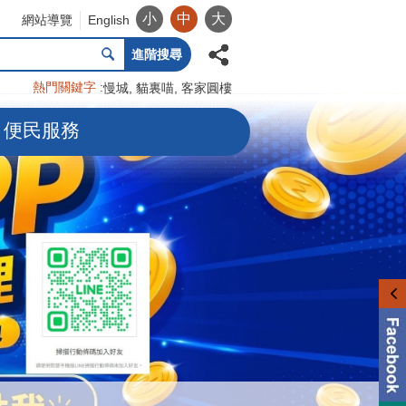
小
中
大
網站導覽
English
進階搜尋
熱門關鍵字
慢城
貓裏喵
客家圓樓
便民服務