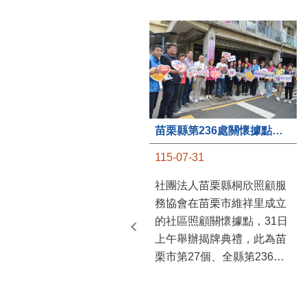
苗栗縣第236處關懷據點在苗栗市維祥里揭牌
115-07-31
社團法人苗栗縣桐欣照顧服
務協會在苗栗市維祥里成立
的社區照顧關懷據點，31日
上午舉辦揭牌典禮，此為苗
栗市第27個、全縣第236處
的據點。苗栗縣長鍾東錦上
午主持揭牌儀式，頒發15萬