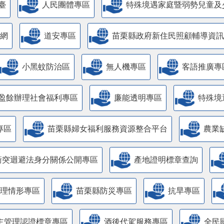
臺
人民團體專區
特殊境遇家庭暨弱勢兒童及
網
道安專區
苗栗縣政府新住民照顧輔導資訊
小黑蚊防治區
無人機專區
客語推廣專
盈餘辦理社會福利專區
廉能透明專區
特殊境
專區
苗栗縣婦女福利服務資源整合平台
農業
衝突迴避法身分關係公開專區
產地證明標章查詢
管理情形專區
苗栗縣防災專區
抗旱專區