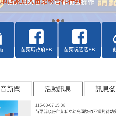
APP自115年7月10日10時上線
箱
苗栗縣政府FB
苗栗玩透透FB
影音新聞
活動訊息
訊息發
115-08-07 15:36
苗栗縣頭份市某私立幼兒園疑似不當對待幼