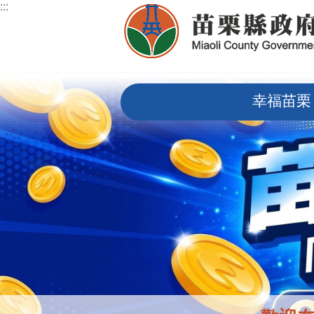
:::
跳到主要內容區塊
:::
幸福苗栗