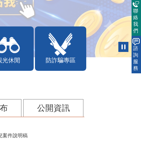
聯
絡
我
們
諮
詢
服
觀光休閒
防詐騙專區
務
布
公開資訊
兒案件說明稿