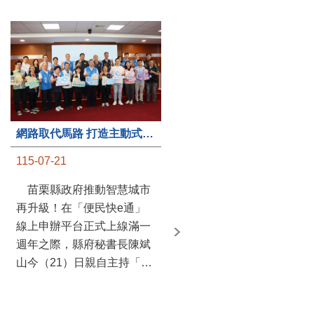
第235處關懷據點揭牌運作 縣長宣布共餐補助將加碼到1萬元
網路取代馬路 打造主動式數位便民服務 苗栗便民快e通 2.0智慧升級啟用
115-07-20
115-07-21
苗栗縣政府攜手牧田家庭
苗栗縣政府推動智慧城市
關懷協會，在頭屋鄉設立的
再升級！在「便民快e通」
社區照顧關懷據點20日揭牌
線上申辦平台正式上線滿一
運作，這是鄉內第6個、全
週年之際，縣府秘書長陳斌
縣第235處的據點；縣長鍾
山今（21）日親自主持「便
東錦在主持揭牌儀式推進據
民快e通 2.0 啟用記者會」，
點總數的同時，也宣布年底
宣布系統全面升級。數位發