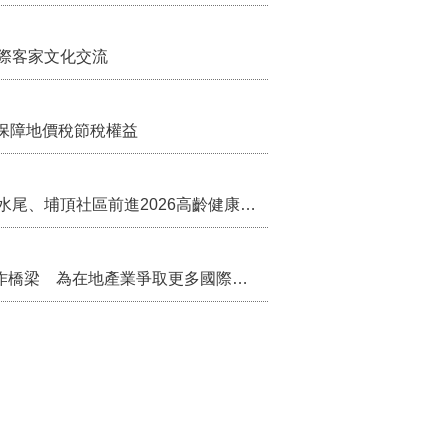
際客家文化交流
保障地價稅節稅權益
苗栗農村綠色照顧成果登上全國舞台！ 後龍水尾、埔頂社區前進2026高齡健康產業博覽會
把握國際交流契機 苗栗縣政府搭建海外合作橋梁 為在地產業爭取更多國際市場機會