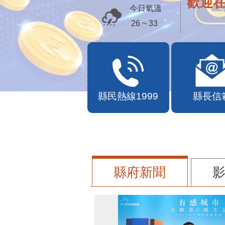
苗栗幣
今日氣溫
26 ~ 33
縣民熱線1999
縣長信
縣府新聞