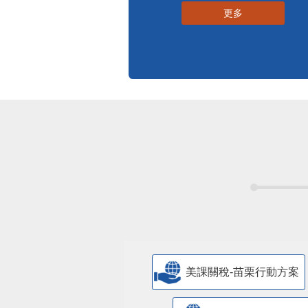
更多
美課關稅-苗栗行動方案