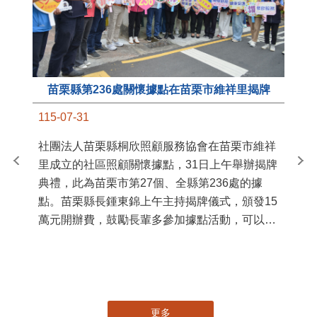
苗栗縣第236處關懷據點在苗栗市維祥里揭牌
11
115-07-31
國
社團法人苗栗縣桐欣照顧服務協會在苗栗市維祥
苗
里成立的社區照顧關懷據點，31日上午舉辦揭牌
署
典禮，此為苗栗市第27個、全縣第236處的據
作
點。苗栗縣長鍾東錦上午主持揭牌儀式，頒發15
縣
萬元開辦費，鼓勵長輩多參加據點活動，可以更
手
加健康、長壽。 坐落於苗栗市維祥里光華街89
號的社區照顧關懷據點，今 ...
更多