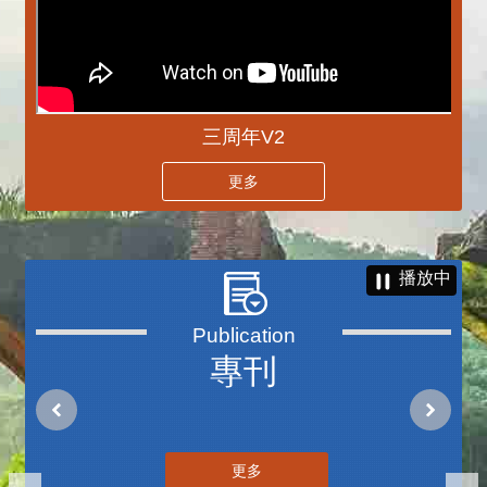
三周年V2
更多
播放中
專刊
更多