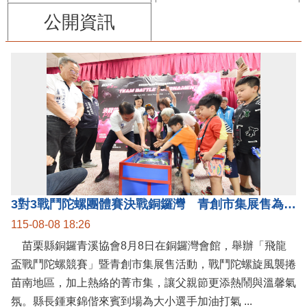
公開資訊
3對3戰鬥陀螺團體賽決戰銅鑼灣 青創市集展售為父親節增添繽紛
115-08-08 18:26
苗栗縣銅鑼青溪協會8月8日在銅鑼灣會館，舉辦「飛龍
盃戰鬥陀螺競賽」暨青創市集展售活動，戰鬥陀螺旋風襲捲
苗南地區，加上熱絡的菁市集，讓父親節更添熱鬧與溫馨氣
氛。縣長鍾東錦偕來賓到場為大小選手加油打氣 ...