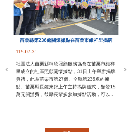
苗栗縣第236處關懷據點在苗栗市維祥里揭牌
11
115-07-31
國
社團法人苗栗縣桐欣照顧服務協會在苗栗市維祥
苗
里成立的社區照顧關懷據點，31日上午舉辦揭牌
署
典禮，此為苗栗市第27個、全縣第236處的據
作
點。苗栗縣長鍾東錦上午主持揭牌儀式，頒發15
縣
萬元開辦費，鼓勵長輩多參加據點活動，可以更
手
加健康、長壽。 坐落於苗栗市維祥里光華街89
號的社區照顧關懷據點，今 ...