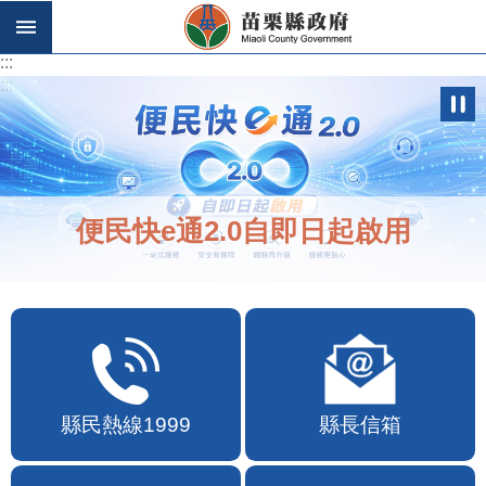
跳到主要內容區塊
:::
:::
便民快e通2.0自即日起啟用
縣民熱線1999
縣長信箱