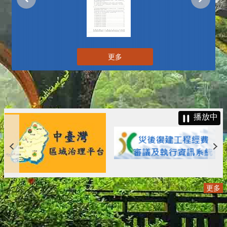
更多
播放中
更多