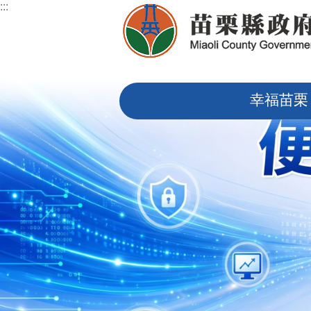
:::
跳到主要內容區塊
:::
幸福苗栗