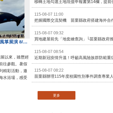
移轉土地勾選土地現值申報書第14欄，提前
115-08-07 11:00
115-08-07 09:32
買地建屋前先「地套繪查詢」└苗栗縣政府
通霄沙雕精彩不間斷 8/8父親節風箏展演 8/16情人節66對浪漫挑戰送好禮
115-08-07 08:54
開展以來，雖歷經
近期新冠疫情升溫！呼籲高風險族群防範重
前往參觀。暑假
115-08-07 08:22
列精彩活動，邀
海水浴場，感受
更多