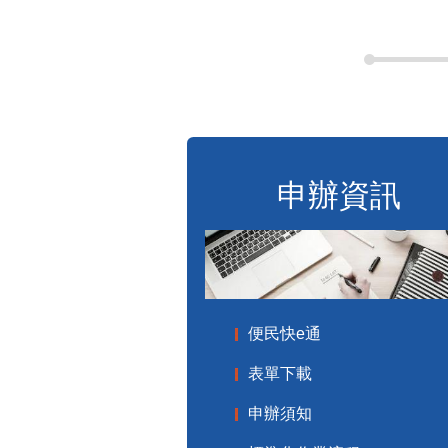
申辦資訊
便民快e通
表單下載
申辦須知