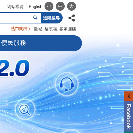
小
中
大
網站導覽
English
進階搜尋
熱門關鍵字
慢城
貓裏喵
客家圓樓
便民服務