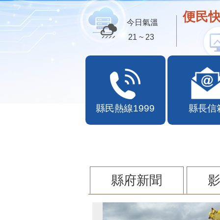
便民快
今日氣溫
21 ~ 23
縣民熱線1999
縣長信
縣府新聞