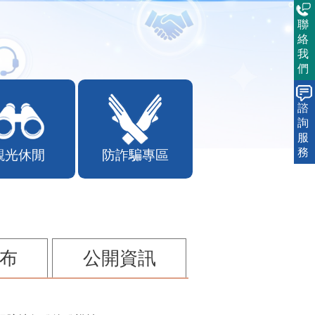
聯
絡
我
們
諮
詢
服
務
觀光休閒
防詐騙專區
布
公開資訊