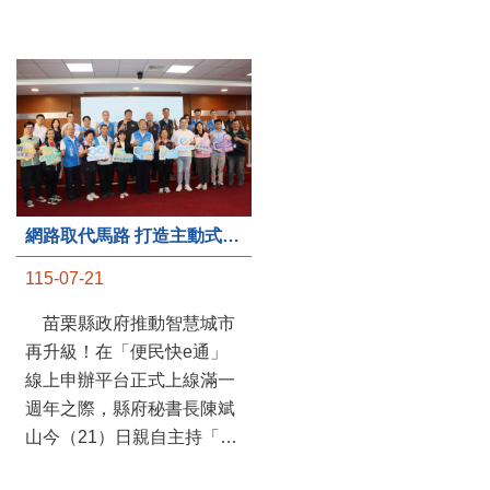
第235處關懷據點揭牌運作 縣長宣布共餐補助將加碼到1萬元
網路取代馬路 打造主動式數位便民服務 苗栗便民快e通 2.0智慧升級啟用
115-07-20
115-07-21
苗栗縣政府攜手牧田家庭
苗栗縣政府推動智慧城市
關懷協會，在頭屋鄉設立的
再升級！在「便民快e通」
社區照顧關懷據點20日揭牌
線上申辦平台正式上線滿一
運作，這是鄉內第6個、全
週年之際，縣府秘書長陳斌
縣第235處的據點；縣長鍾
山今（21）日親自主持「便
東錦在主持揭牌儀式推進據
民快e通 2.0 啟用記者會」，
點總數的同時，也宣布年底