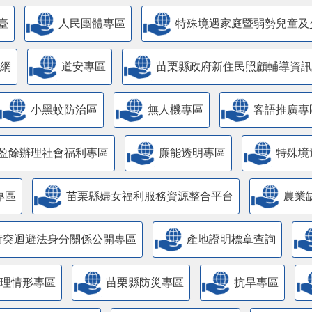
臺
人民團體專區
特殊境遇家庭暨弱勢兒童及
網
道安專區
苗栗縣政府新住民照顧輔導資訊
小黑蚊防治區
無人機專區
客語推廣專
盈餘辦理社會福利專區
廉能透明專區
特殊境
專區
苗栗縣婦女福利服務資源整合平台
農業
衝突迴避法身分關係公開專區
產地證明標章查詢
管理情形專區
苗栗縣防災專區
抗旱專區