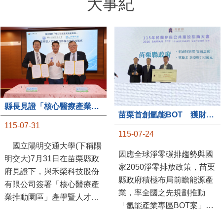
大事紀
縣長見證「核心醫療產業推動園區」產學合作簽約儀式
苗栗首創氫能BOT 獲財政部「突破之翼」肯定
115-07-31
115-07-24
國立陽明交通大學(下稱陽
因應全球淨零碳排趨勢與國
明交大)7月31日在苗栗縣政
家2050淨零排放政策，苗栗
府見證下，與禾榮科技股份
縣政府積極布局前瞻能源產
有限公司簽署「核心醫療產
業，率全國之先規劃推動
業推動園區」產學暨人才培
「氫能產業專區BOT案」，
育合作備忘錄，為苗栗產業
透過促進民間參與公共建設