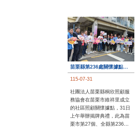
苗栗縣第236處關懷據點在苗栗市維祥里揭牌
115-07-31
社團法人苗栗縣桐欣照顧服
務協會在苗栗市維祥里成立
的社區照顧關懷據點，31日
上午舉辦揭牌典禮，此為苗
栗市第27個、全縣第236處
的據點。苗栗縣長鍾東錦上