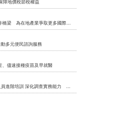
保障地價稅節稅權益
把握國際交流契機 苗栗縣政府搭建海外合作橋梁 為在地產業爭取更多國際市場機會
推動多元便民諮詢服務
症、儘速接種疫苗及早就醫
苗栗縣辦理115年度校園性別事件調查專業人員進階培訓 深化調查實務能力 持續打造安全友善校園