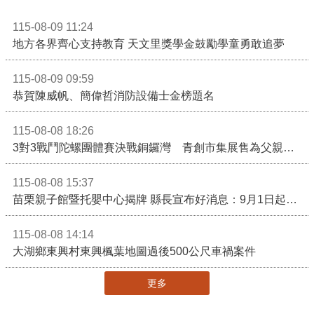
115-08-09 11:24
地方各界齊心支持教育 天文里獎學金鼓勵學童勇敢追夢
115-08-09 09:59
恭賀陳威帆、簡偉哲消防設備士金榜題名
115-08-08 18:26
3對3戰鬥陀螺團體賽決戰銅鑼灣 青創市集展售為父親節增添繽紛
115-08-08 15:37
苗栗親子館暨托嬰中心揭牌 縣長宣布好消息：9月1日起調降臨時托嬰費用
115-08-08 14:14
大湖鄉東興村東興楓葉地圖過後500公尺車禍案件
更多