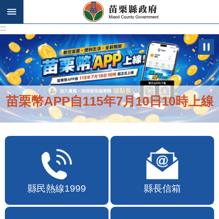
跳到主要內容區塊
:::
:::
苗栗幣APP自115年7月10日10時上線
縣民熱線1999
縣長信箱