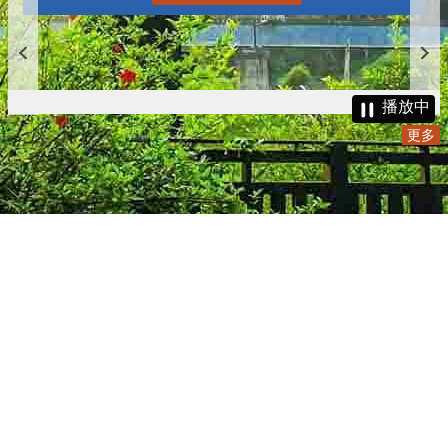
播放中
更多
:::
更新日期
115-08-09
瀏覽人次
4786261
版權所有 © 苗栗縣政府 Copyright 2019 Miaoli County Government
All rights reserved.
36001 苗栗市縣府路100號(第一辦公大樓)、36046 苗栗市府前路1號
(第二辦公大樓) 電話:1999(限苗栗縣內撥打), 037-322150(外縣市)
服務時間：上午8:00~12:00、13:00~17:00（彈性上班時間：上午
8:00~8:30）