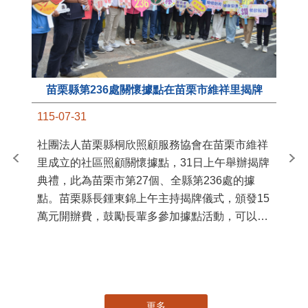
苗栗縣第236處關懷據點在苗栗市維祥里揭牌
11
115-07-31
國
社團法人苗栗縣桐欣照顧服務協會在苗栗市維祥
苗
里成立的社區照顧關懷據點，31日上午舉辦揭牌
署
典禮，此為苗栗市第27個、全縣第236處的據
作
點。苗栗縣長鍾東錦上午主持揭牌儀式，頒發15
縣
萬元開辦費，鼓勵長輩多參加據點活動，可以更
手
加健康、長壽。 坐落於苗栗市維祥里光華街89
號的社區照顧關懷據點，今 ...
更多