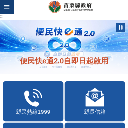
跳到主要內容區塊
:::
:::
歡迎在地店家加入苗栗幣合作行列
縣民熱線1999
縣長信箱