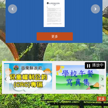
更多
播放中
更多