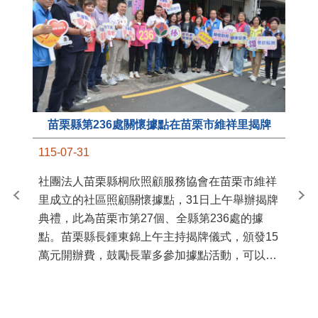
苗栗縣第236處關懷據點在苗栗市維祥里揭牌
11
115-07-31
國
社團法人苗栗縣桐欣照顧服務協會在苗栗市維祥
苗
里成立的社區照顧關懷據點，31日上午舉辦揭牌
署
典禮，此為苗栗市第27個、全縣第236處的據
作
點。苗栗縣長鍾東錦上午主持揭牌儀式，頒發15
縣
萬元開辦費，鼓勵長輩多參加據點活動，可以更
手
加健康、長壽。 坐落於苗栗市維祥里光華街89
號的社區照顧關懷據點，今 ...