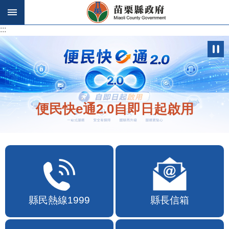
跳到主要內容區塊
:::
:::
便民快e通2.0自即日起啟用
縣民熱線1999
縣長信箱