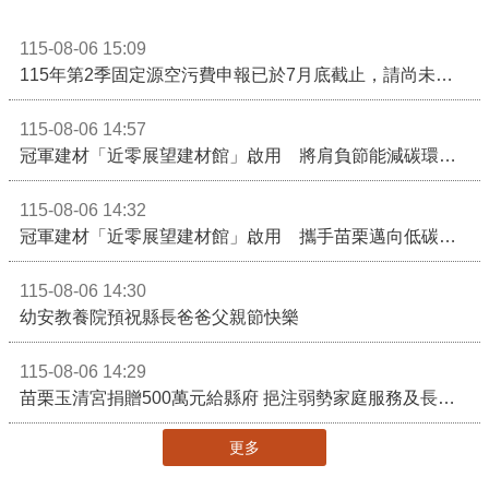
115-08-06 15:09
115年第2季固定源空污費申報已於7月底截止，請尚未申報公私場所儘速完成申繳，以免面臨滯納金及罰鍰!
115-08-06 14:57
冠軍建材「近零展望建材館」啟用 將肩負節能減碳環境教育重任
115-08-06 14:32
冠軍建材「近零展望建材館」啟用 攜手苗栗邁向低碳建築新未來
115-08-06 14:30
幼安教養院預祝縣長爸爸父親節快樂
115-08-06 14:29
苗栗玉清宮捐贈500萬元給縣府 挹注弱勢家庭服務及長照醫療資源
更多