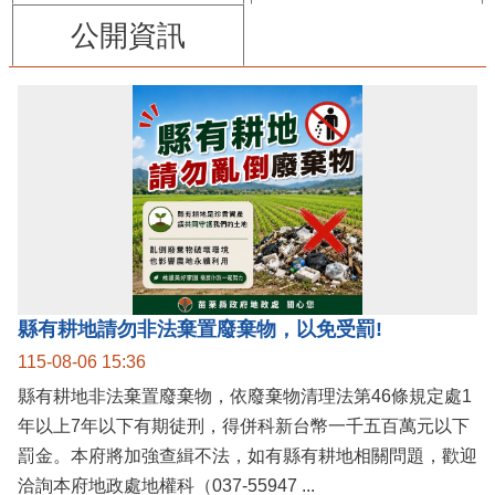
公開資訊
縣有耕地請勿非法棄置廢棄物，以免受罰!
115-08-06 15:36
縣有耕地非法棄置廢棄物，依廢棄物清理法第46條規定處1
年以上7年以下有期徒刑，得併科新台幣一千五百萬元以下
罰金。本府將加強查緝不法，如有縣有耕地相關問題，歡迎
洽詢本府地政處地權科（037-55947 ...