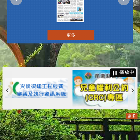
更多
播放中
更多