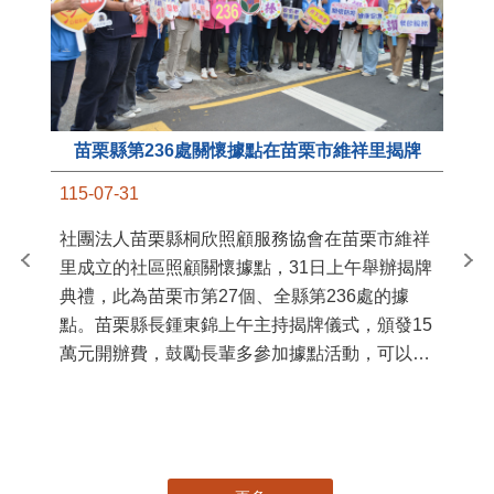
苗栗縣第236處關懷據點在苗栗市維祥里揭牌
11
115-07-31
國
社團法人苗栗縣桐欣照顧服務協會在苗栗市維祥
苗
里成立的社區照顧關懷據點，31日上午舉辦揭牌
署
典禮，此為苗栗市第27個、全縣第236處的據
作
點。苗栗縣長鍾東錦上午主持揭牌儀式，頒發15
縣
萬元開辦費，鼓勵長輩多參加據點活動，可以更
手
加健康、長壽。 坐落於苗栗市維祥里光華街89
號的社區照顧關懷據點，今 ...