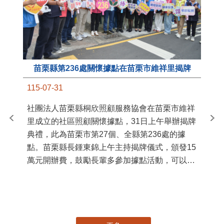
苗栗縣第236處關懷據點在苗栗市維祥里揭牌
11
115-07-31
國
社團法人苗栗縣桐欣照顧服務協會在苗栗市維祥
苗
里成立的社區照顧關懷據點，31日上午舉辦揭牌
署
典禮，此為苗栗市第27個、全縣第236處的據
作
點。苗栗縣長鍾東錦上午主持揭牌儀式，頒發15
縣
萬元開辦費，鼓勵長輩多參加據點活動，可以更
手
加健康、長壽。 坐落於苗栗市維祥里光華街89
號的社區照顧關懷據點，今 ...