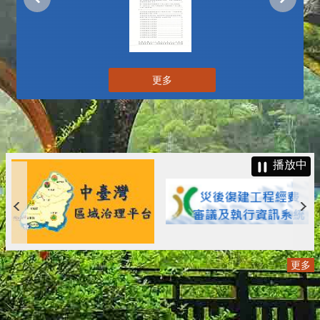
更多
播放中
更多