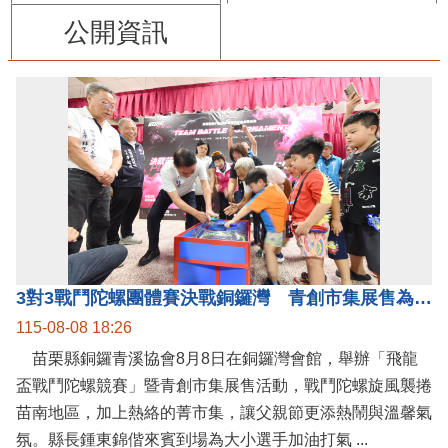
公開資訊
3對3戰鬥陀螺團體賽決戰銅鑼灣 青創市集展售為父親節增添繽紛
115-08-08 18:26
苗栗縣銅鑼青溪協會8月8日在銅鑼灣會館，舉辦「飛龍
盃戰鬥陀螺競賽」暨青創市集展售活動，戰鬥陀螺旋風襲捲
苗南地區，加上熱絡的菁市集，讓父親節更添熱鬧與溫馨氣
氛。縣長鍾東錦偕來賓到場為大小選手加油打氣 ...