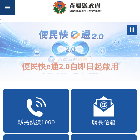
跳到主要內容區塊
:::
:::
便民快e通2.0自即日起啟用
縣民熱線1999
縣長信箱