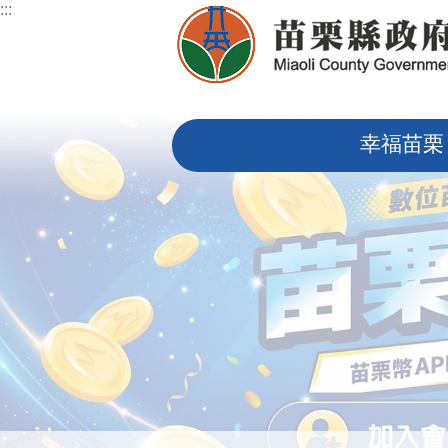
:::
跳到主要內容區塊
:::
幸福苗栗