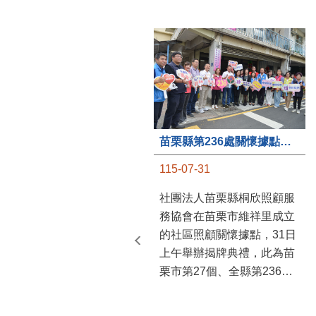
苗栗縣第236處關懷據點在苗栗市維祥里揭牌
115-07-31
社團法人苗栗縣桐欣照顧服
務協會在苗栗市維祥里成立
的社區照顧關懷據點，31日
上午舉辦揭牌典禮，此為苗
栗市第27個、全縣第236處
的據點。苗栗縣長鍾東錦上
午主持揭牌儀式，頒發15萬