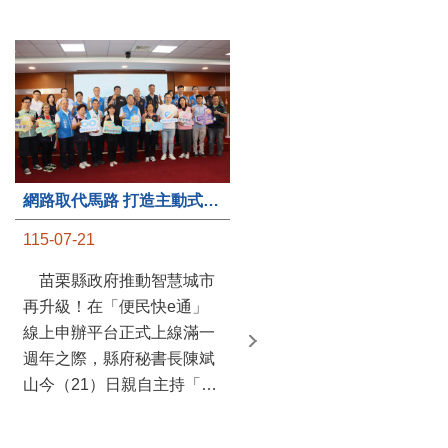
第235處關懷據點揭牌運作 縣長宣布共餐補助將加碼到1萬元
網路取代馬路 打造主動式數位便民服務 苗栗便民快e通 2.0智慧升級啟用
115-07-20
115-07-21
苗栗縣政府攜手牧田家庭
苗栗縣政府推動智慧城市
關懷協會，在頭屋鄉設立的
再升級！在「便民快e通」
社區照顧關懷據點20日揭牌
線上申辦平台正式上線滿一
運作，這是鄉內第6個、全
週年之際，縣府秘書長陳斌
縣第235處的據點；縣長鍾
山今（21）日親自主持「便
東錦在主持揭牌儀式推進據
民快e通 2.0 啟用記者會」，
點總數的同時，也宣布年底
宣布系統全面升級。數位發