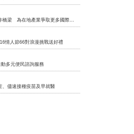
把握國際交流契機 苗栗縣政府搭建海外合作橋梁 為在地產業爭取更多國際市場機會
/16情人節66對浪漫挑戰送好禮
推動多元便民諮詢服務
症、儘速接種疫苗及早就醫