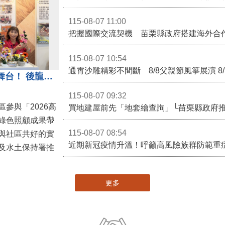
115-08-07 11:00
115-08-07 10:54
通霄沙雕精彩不間斷 8/8父親節風箏展演 8
苗栗農村綠色照顧成果登上全國舞台！ 後龍水尾、埔頂社區前進2026高齡健康產業博覽會
115-08-07 09:32
參與「2026高
買地建屋前先「地套繪查詢」└苗栗縣政府
綠色照顧成果帶
115-08-07 08:54
與社區共好的實
近期新冠疫情升溫！呼籲高風險族群防範重
及水土保持署推
更多