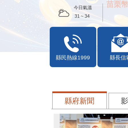
苗栗幣
今日氣溫
31 ~ 34
縣民熱線1999
縣長信
縣府新聞