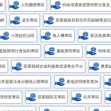
臺
人民團體專區
特殊境遇家庭暨弱勢兒童及
網
道安專區
苗栗縣政府新住民照顧輔導資訊
小黑蚊防治區
無人機專區
客語推廣專
盈餘辦理社會福利專區
廉能透明專區
特殊境
專區
苗栗縣婦女福利服務資源整合平台
農業
衝突迴避法身分關係公開專區
產地證明標章查詢
管理情形專區
苗栗縣防災專區
抗旱專區