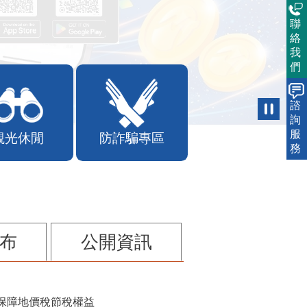
聯
絡
我
們
諮
詢
服
觀光休閒
防詐騙專區
務
布
公開資訊
保障地價稅節稅權益