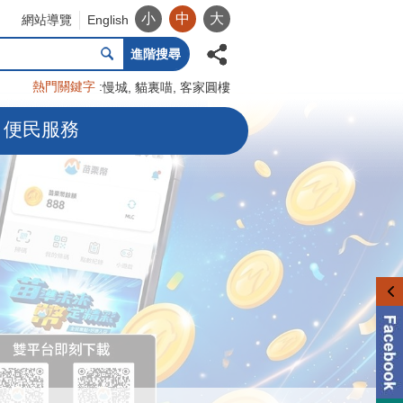
小
中
大
網站導覽
English
進階搜尋
熱門關鍵字
慢城
貓裏喵
客家圓樓
便民服務