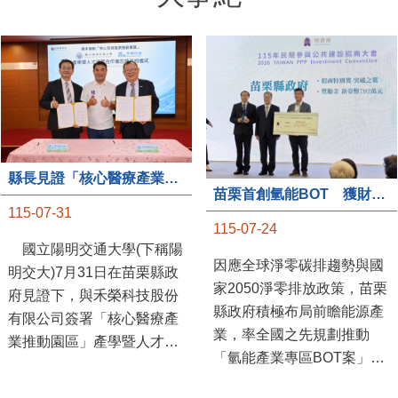
縣長見證「核心醫療產業推動園區」產學合作簽約儀式
苗栗首創氫能BOT 獲財政部「突破之翼」肯定
115-07-31
115-07-24
國立陽明交通大學(下稱陽
因應全球淨零碳排趨勢與國
明交大)7月31日在苗栗縣政
家2050淨零排放政策，苗栗
府見證下，與禾榮科技股份
縣政府積極布局前瞻能源產
有限公司簽署「核心醫療產
業，率全國之先規劃推動
業推動園區」產學暨人才培
「氫能產業專區BOT案」，
育合作備忘錄，為苗栗產業
透過促進民間參與公共建設
升級注入新動能，會中，縣