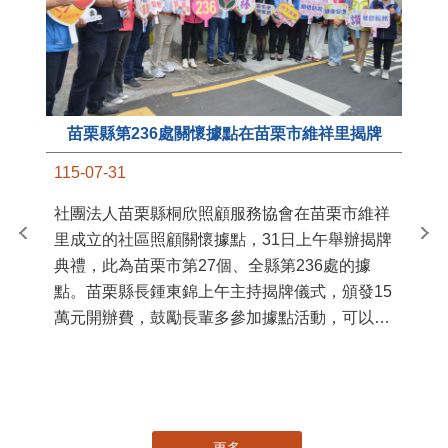
苗栗縣第236處關懷據點在苗栗市維祥里揭牌
11
115-07-31
國
社團法人苗栗縣桐欣照顧服務協會在苗栗市維祥
苗
里成立的社區照顧關懷據點，31日上午舉辦揭牌
署
典禮，此為苗栗市第27個、全縣第236處的據
作
點。苗栗縣長鍾東錦上午主持揭牌儀式，頒發15
縣
萬元開辦費，鼓勵長輩多參加據點活動，可以更
手
加健康、長壽。 坐落於苗栗市維祥里光華街89
號的社區照顧關懷據點，今 ...