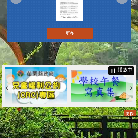
更多
播放中
更多