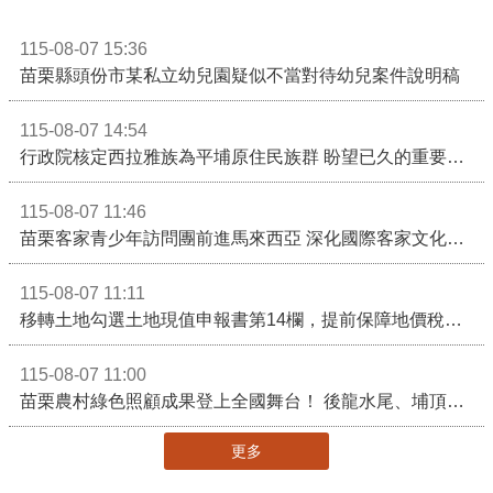
115-08-07 15:36
苗栗縣頭份市某私立幼兒園疑似不當對待幼兒案件說明稿
115-08-07 14:54
行政院核定西拉雅族為平埔原住民族群 盼望已久的重要時刻到來！8月13日起受理民族成員名冊登記
115-08-07 11:46
苗栗客家青少年訪問團前進馬來西亞 深化國際客家文化交流
115-08-07 11:11
移轉土地勾選土地現值申報書第14欄，提前保障地價稅節稅權益
115-08-07 11:00
苗栗農村綠色照顧成果登上全國舞台！ 後龍水尾、埔頂社區前進2026高齡健康產業博覽會
更多