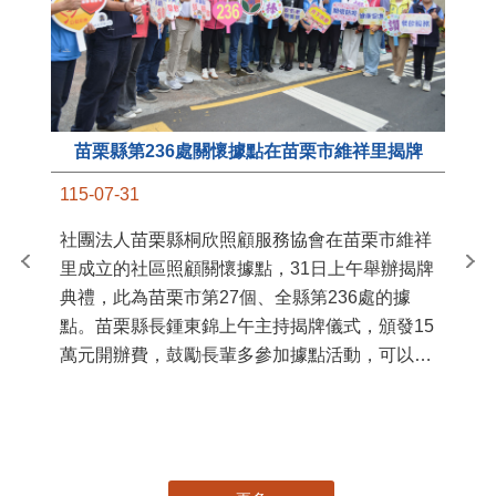
苗栗縣第236處關懷據點在苗栗市維祥里揭牌
11
115-07-31
國
社團法人苗栗縣桐欣照顧服務協會在苗栗市維祥
苗
里成立的社區照顧關懷據點，31日上午舉辦揭牌
署
典禮，此為苗栗市第27個、全縣第236處的據
作
點。苗栗縣長鍾東錦上午主持揭牌儀式，頒發15
縣
萬元開辦費，鼓勵長輩多參加據點活動，可以更
手
加健康、長壽。 坐落於苗栗市維祥里光華街89
號的社區照顧關懷據點，今 ...