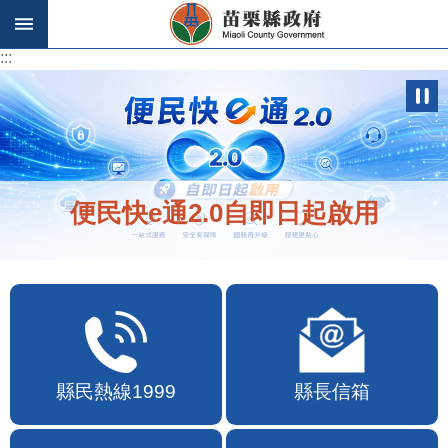
跳到主要內容區塊
:::
:::
便民快e通2.0自即日起啟用
縣民熱線1999
縣長信箱