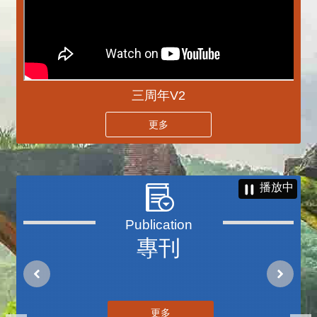
三周年V2
更多
播放中
專刊
更多