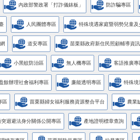
內政部警政署「打詐儀錶板」
防詐騙專區
臺
人民團體專區
特殊境遇家庭暨弱勢兒童及
網
道安專區
苗栗縣政府新住民照顧輔導資訊
小黑蚊防治區
無人機專區
客語推廣專
盈餘辦理社會福利專區
廉能透明專區
特殊境
專區
苗栗縣婦女福利服務資源整合平台
農業
衝突迴避法身分關係公開專區
產地證明標章查詢