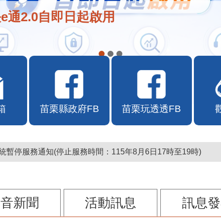
e通2.0自即日起啟用
箱
苗栗縣政府FB
苗栗玩透透FB
暫停服務通知(停止服務時間：115年8月6日17時至19時)
影音新聞
活動訊息
訊息發