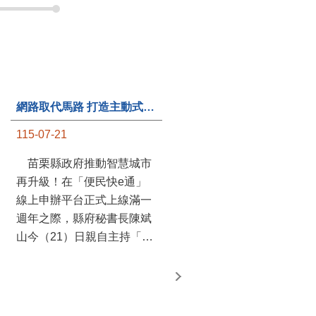
網路取代馬路 打造主動式數位便民服務 苗栗便民快e通 2.0智慧升級啟用
第235處關懷據點揭牌運作 縣長宣布共餐補助將加碼到1萬元
115-07-21
115-07-20
苗栗縣政府推動智慧城市
苗栗縣政府攜手牧田家庭
再升級！在「便民快e通」
關懷協會，在頭屋鄉設立的
線上申辦平台正式上線滿一
社區照顧關懷據點20日揭牌
週年之際，縣府秘書長陳斌
運作，這是鄉內第6個、全
山今（21）日親自主持「便
縣第235處的據點；縣長鍾
民快e通 2.0 啟用記者會」，
東錦在主持揭牌儀式推進據
宣布系統全面升級。數位發
點總數的同時，也宣布年底
展部資料創新司陳怡君副司
前可望將共餐補助直接調高
長蒞臨指導，共同表示對地
到每個月1萬元，另促鄉鎮