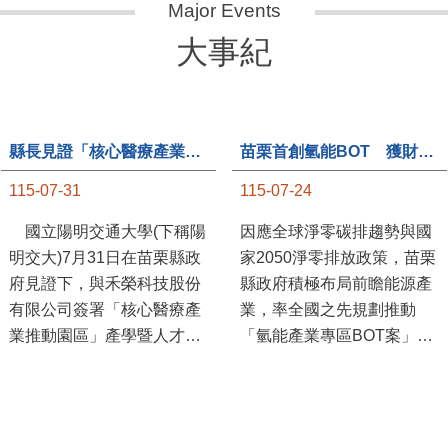
大事紀
縣長見證「核心醫療產業推動園區」產學合作簽約儀式
苗栗首創氫能BOT 獲財政部「突破之翼」肯定
115-07-31
115-07-24
國立陽明交通大學(下稱陽
因應全球淨零碳排趨勢與國
明交大)7月31日在苗栗縣政
家2050淨零排放政策，苗栗
府見證下，與禾榮科技股份
縣政府積極布局前瞻能源產
有限公司簽署「核心醫療產
業，率全國之先規劃推動
業推動園區」產學暨人才培
「氫能產業專區BOT案」，
育合作備忘錄，為苗栗產業
透過促進民間參與公共建設
升級注入新動能，會中，縣
（BOT）模式，引進民間資
長提到醫療園區、高鐵周邊
金、技術與營運能量，打造
土地規劃，期許攜手各界共
全國首座以氫能產業為核心