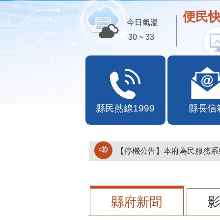
便民快
今日氣溫
30 ~ 33
縣民熱線1999
縣長信
【停機公告】本府為民服務系統
縣府新聞