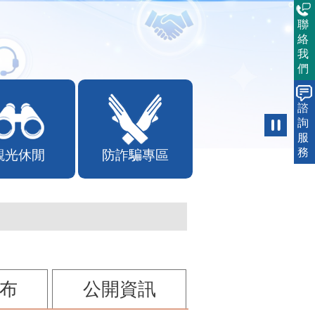
聯
絡
我
們
諮
詢
服
務
觀光休閒
防詐騙專區
布
公開資訊