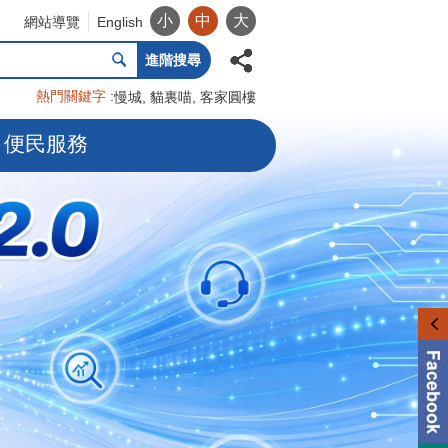
小
中
大
網站導覽
English
進階搜尋
熱門關鍵字
慢城
貓裏喵
客家圓樓
便民服務