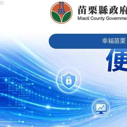
:::
跳到主要內容區塊
:::
幸福苗栗