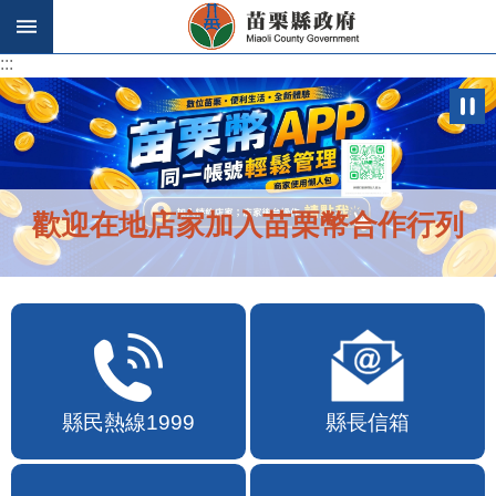
跳到主要內容區塊
:::
:::
歡迎在地店家加入苗栗幣合作行列
縣民熱線1999
縣長信箱