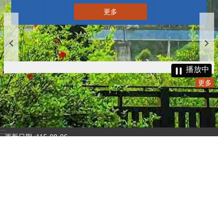
更多
播放中
更多
:::
更新日期
115-08-06
瀏覽人次
4781693
版權所有 © 苗栗縣政府 Copyright 2019 Miaoli County Government
All rights reserved.
36001 苗栗市縣府路100號(第一辦公大樓)、36046 苗栗市府前路1號
(第二辦公大樓) 電話:1999(限苗栗縣內撥打), 037-322150(外縣市)
服務時間：上午8:00~12:00、13:00~17:00（彈性上班時間：上午
8:00~8:30）