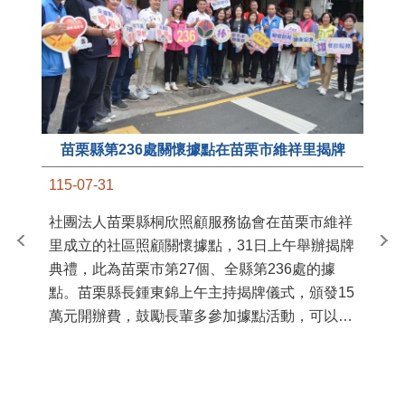
苗栗縣第236處關懷據點在苗栗市維祥里揭牌
11
115-07-31
國
社團法人苗栗縣桐欣照顧服務協會在苗栗市維祥
苗
里成立的社區照顧關懷據點，31日上午舉辦揭牌
署
典禮，此為苗栗市第27個、全縣第236處的據
作
點。苗栗縣長鍾東錦上午主持揭牌儀式，頒發15
縣
萬元開辦費，鼓勵長輩多參加據點活動，可以更
手
加健康、長壽。 坐落於苗栗市維祥里光華街89
號的社區照顧關懷據點，今 ...