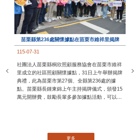
苗栗縣第236處關懷據點在苗栗市維祥里揭牌
11
115-07-31
國
社團法人苗栗縣桐欣照顧服務協會在苗栗市維祥
苗
里成立的社區照顧關懷據點，31日上午舉辦揭牌
署
典禮，此為苗栗市第27個、全縣第236處的據
作
點。苗栗縣長鍾東錦上午主持揭牌儀式，頒發15
縣
萬元開辦費，鼓勵長輩多參加據點活動，可以更
手
加健康、長壽。 坐落於苗栗市維祥里光華街89
號的社區照顧關懷據點，今 ...
更多