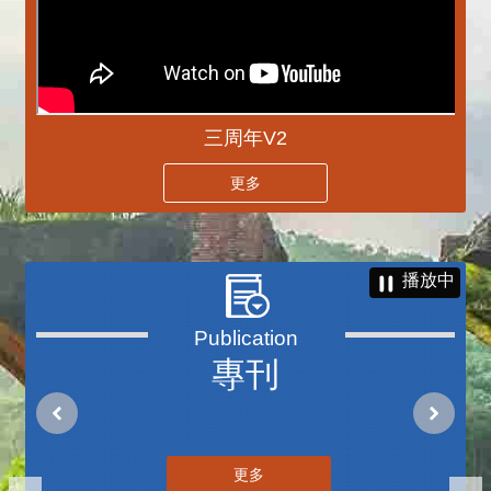
三周年V2
更多
播放中
專刊
更多