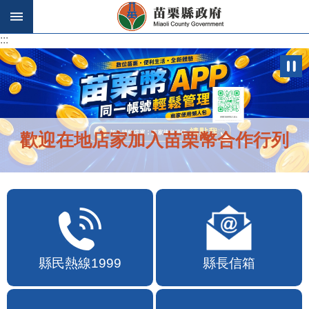
跳到主要內容區塊
:::
:::
歡迎在地店家加入苗栗幣合作行列
縣民熱線1999
縣長信箱