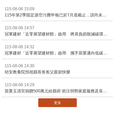
115-08-06 15:09
115年第2季固定源空污費申報已於7月底截止，請尚未申報公私場所儘速完成申繳，以免面臨滯納金及罰鍰!
115-08-06 14:57
冠軍建材「近零展望建材館」啟用 將肩負節能減碳環境教育重任
115-08-06 14:32
冠軍建材「近零展望建材館」啟用 攜手苗栗邁向低碳建築新未來
115-08-06 14:30
幼安教養院預祝縣長爸爸父親節快樂
115-08-06 14:29
苗栗玉清宮捐贈500萬元給縣府 挹注弱勢家庭服務及長照醫療資源
更多